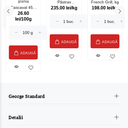
gramaj
Păstrav
French Grill, kg
Cascaval 45%
235.00 lei/kg
198.00 lei/kg
Somonat
26.60
Maasdam
Moldovenesc
lei/100g
Sublime Cow
(075002)
ADAUGĂ
ADAUGĂ
ADAUGĂ
George Standard
Detalii