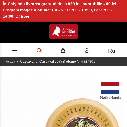
În Chișinău livrarea gratuită de la 990 lei, suburbiile - 90 lei.
Program magazin online: Lu - Vi: 09:00 - 18:00, S: 09:00 -
14:00, D: liber
Ru
Acasă
Cașcaval
Cascaval 50% Brebano Mild (27301)