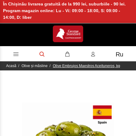
În Chișinău livrarea gratuită de la 990 lei, suburbiile - 90 lei.
Program magazin online: Lu - Vi: 09:00 - 18:00, S: 09:00 -
14:00, D: liber
Ru
Acasă
Olive și măsline
Olive Embrujos Maestros Aceituneros, kg