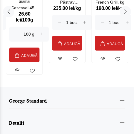
gramaj
Păstrav
French Grill, kg
Cascaval 45%
235.00 lei/kg
198.00 lei/kg
Somonat
26.60
Maasdam
Moldovenesc
lei/100g
Sublime Cow
(075002)
ADAUGĂ
ADAUGĂ
ADAUGĂ
George Standard
Detalii