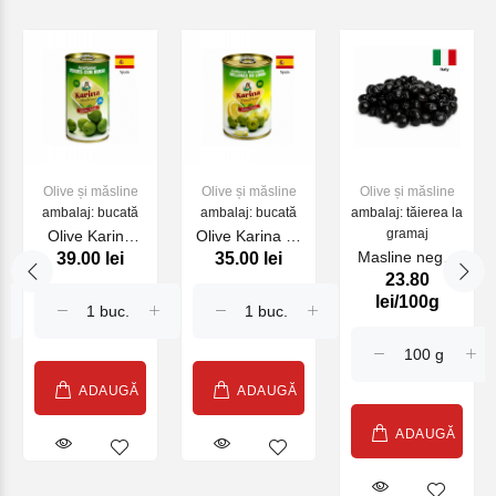
Olive și măsline
Olive și măsline
Olive și măsline
ambalaj: bucată
ambalaj: bucată
ambalaj: tăierea la
gramaj
Olive Karina
Olive Karina cu
Masline negre
39.00 lei
35.00 lei
Verde 370 ml
LAMAIE 290 ml
23.80
uscate SATOS
(20241145201)
(03240133101)
lei/100g
kg
ADAUGĂ
ADAUGĂ
ADAUGĂ