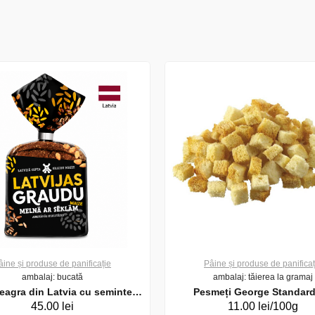
âine și produse de panificație
Pâine și produse de panificaț
ambalaj: bucată
ambalaj: tăierea la gramaj
eagra din Latvia cu seminte ,
Pesmeți George Standard
45.00 lei
11.00 lei/100g
340g