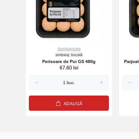
Semifabricate
ambalaj: bucată
Perisoare de Pui GS 480g
Parjoa
67.60 lei
ADAUGĂ