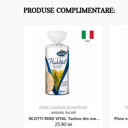
PRODUSE COMPLIMENTARE:
ie
Pâine și produse de panificație
P
ambalaj: bucată
rojdii
SCOTTI RISO VITAL Tartine din orez
Piine n
25.90 lei
100 gr.