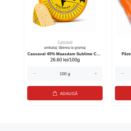
Cașcaval
ambalaj: tăierea la gramaj
uperb GS 440g
Cascaval 45% Maasdam Sublime Cow
26.60 lei/100g
(075002)
ADAUGĂ