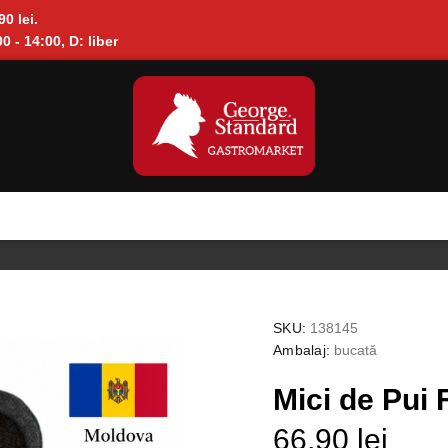
90 lei.
0 - 14:00, D: liber
SKU:
138145
Ambalaj:
bucată
Mici de Pui
66.90 lei