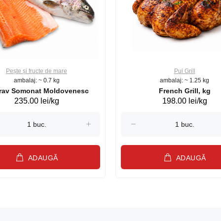
Pește și fructe de mare
Pui Grill
ambalaj: ~ 0.7 kg
ambalaj: ~ 1.25 kg
Păstrav Somonat Moldovenesc
French Grill, kg
235.00 lei/kg
198.00 lei/kg
ADAUGĂ
ADAUGĂ