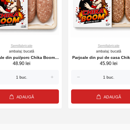
Semifabricate
Semifabricate
ambalaj: bucată
ambalaj: bucată
ale din pui/porc Chika Boom
Parjoale din pui de casa Ch
48.90 lei
45.90 lei
235gr.
235gr.
ADAUGĂ
ADAUGĂ