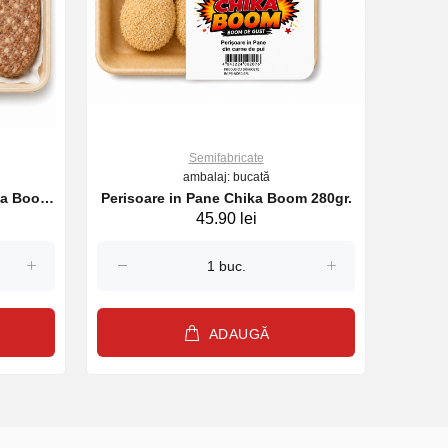
Semifabricate
ambalaj: bucată
Perisoare in Pane Chika Boom 280gr.
ika Boom
Nugge
45.90 lei
ADAUGĂ