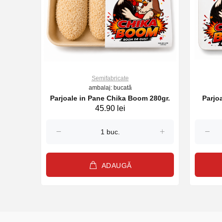
Semifabricate
ambalaj: bucată
0 gr.
Parjoale in Pane Chika Boom 280gr.
Parjo
45.90 lei
ADAUGĂ