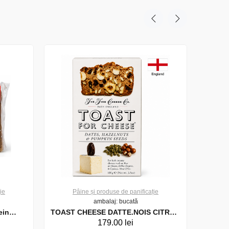
ie
Pâine și produse de panificație
P
ambalaj: bucată
ein
TOAST CHEESE DATTE.NOIS CITROU
179.00 lei
100G (26793)