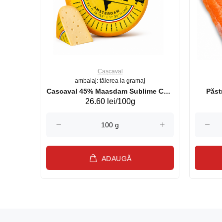
Cașcaval
ambalaj: tăierea la gramaj
uperb GS 440g
Cascaval 45% Maasdam Sublime Cow
26.60 lei/100g
(075002)
ADAUGĂ