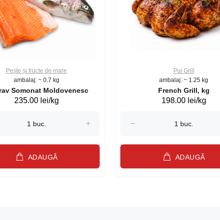
Pește și fructe de mare
Pui Grill
ambalaj: ~ 0.7 kg
ambalaj: ~ 1.25 kg
Păstrav Somonat Moldovenesc
French Grill, kg
235.00 lei/kg
198.00 lei/kg
ADAUGĂ
ADAUGĂ