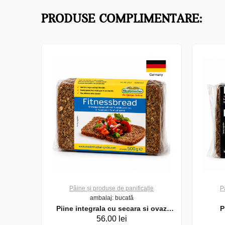
PRODUSE COMPLIMENTARE:
ie
Pâine și produse de panificație
P
ambalaj: bucată
25g
Piine integrala cu secara si ovaz
P
56.00 lei
Fitnessbread Mestemacher, 500 g
Pumpe