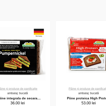
âine și produse de panificație
Pâine și produse de panificaț
ambalaj: bucată
ambalaj: bucată
iine integrala de secara
Piine proteica High Prot
36.00 lei
53.00 lei
rnickel Mestemacher, 250 g
Mestemacher, 250 g