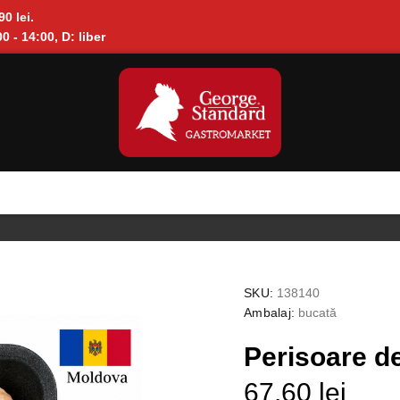
90 lei.
0 - 14:00, D: liber
SKU:
138140
Ambalaj:
bucată
Perisoare d
67.60 lei