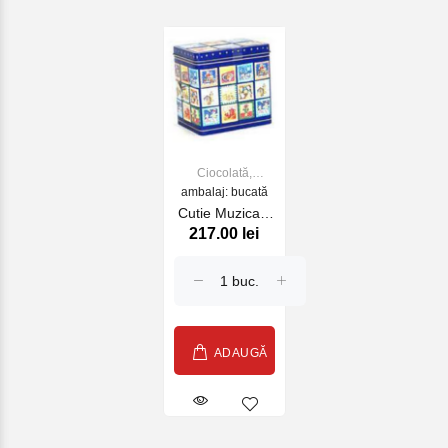
Ciocolată,
bomboane, gume
ambalaj: bucată
de mestecat
Cutie Muzicala
217.00 lei
Sortiment turte
dulce Lambertz
200g
ADAUGĂ