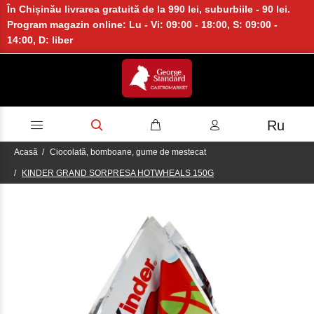
În Chișinău livrarea gratuită de la 990 lei, suburbiile - 90 lei.
Program magazin online: Lu - Vi: 09:00 - 18:00, S: 09:00 -
14:00, D: liber
Ru
Acasă
Ciocolată, bomboane, gume de mestecat
KINDER GRAND SORPRESA HOTWHEALS 150G