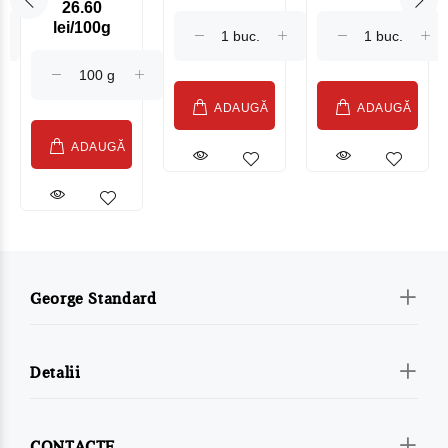
26.60
Maasdam
Moldovenesc
lei/100g
Sublime Cow
(075002)
ADAUGĂ
ADAUGĂ
ADAUGĂ
George Standard
Detalii
CONTACTE