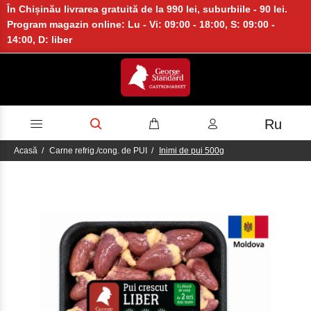
În Chișinău livrarea gratuită de la 990 lei, suburbiile - 90 lei.
Program magazin online: Lu - Vi: 09:00 - 18:00, S: 09:00 -
14:00, D: liber
Ru
Acasă
Carne refrig./cong. de PUI
Inimi de pui 500g