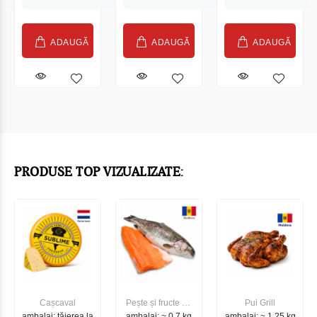
France 210g
(26793)
(23645)
ADAUGĂ
ADAUGĂ
ADAUGĂ
PRODUSE TOP VIZUALIZATE:
Cașcaval
Pește și fructe de
Pui Grill
ambalaj: tăierea la
ambalaj: ~ 0.7 kg
mare
ambalaj: ~ 1.25 kg