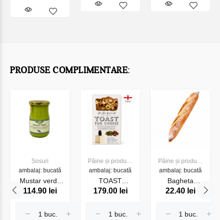
PRODUSE COMPLIMENTARE:
Sosuri
Pâine și produse
Pâine și produse
ambalaj: bucată
ambalaj: bucată
de panificație
ambalaj: bucată
de panificație
Mustar verde
TOAST
Bagheta
114.90 lei
179.00 lei
22.40 lei
cu tarhon
CHEESE
franceza 300g
EDMOND
DATTE.NOIS
FALLOT
CITROU 100G