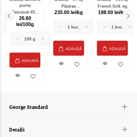
gramaj
Păstrav
French Grill, kg
Cascaval 45%
235.00 lei/kg
198.00 lei/kg
Somonat
26.60
Maasdam
Moldovenesc
lei/100g
Sublime Cow
(075002)
ADAUGĂ
ADAUGĂ
ADAUGĂ
George Standard
Detalii