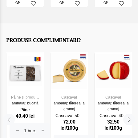
PRODUSE COMPLIMENTARE:
Pâine și produse
Cașcaval
Cașcaval
ambalaj: bucată
de panificație
ambalaj: tăierea la
ambalaj: tăierea la
gramaj
gramaj
Piine
Cascaval 50%
Cascaval 40%
49.40 lei
Borodinschii
72.00
32.50
Brebano Mild
Edam Red
fara drojdii
lei/100g
lei/100g
(27301)
(30301)
600g