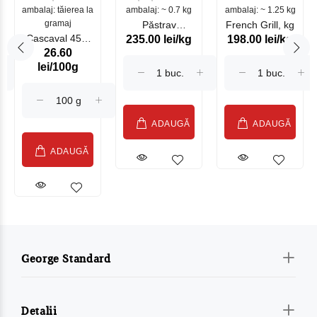
ambalaj: tăierea la
ambalaj: ~ 0.7 kg
mare
ambalaj: ~ 1.25 kg
gramaj
Păstrav
French Grill, kg
Cascaval 45%
235.00 lei/kg
198.00 lei/kg
Somonat
26.60
Maasdam
Moldovenesc
lei/100g
Sublime Cow
(075002)
ADAUGĂ
ADAUGĂ
ADAUGĂ
George Standard
Detalii