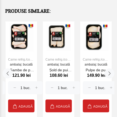
PRODUSE SIMILARE:
Carne refrig./cong.
Carne refrig./cong.
Carne refrig./cong.
ambalaj: bucată
de PUI
ambalaj: bucată
de PUI
ambalaj: bucată
de PUI
Gambe de pui
Șold de pui
Pulpe de pui
121.90 lei
108.60 lei
149.90 lei
900g
500g
900g
ADAUGĂ
ADAUGĂ
ADAUGĂ