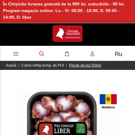
În Chișinău livrarea gratuită de la 990 lei, suburbiile - 90 lei.
Program magazin online: Lu - Vi: 09:00 - 18:00, S: 09:00 -
14:00, D: liber
Ru
Acasă
Carne refrig./cong. de PUI
Pipote de pui 500gr