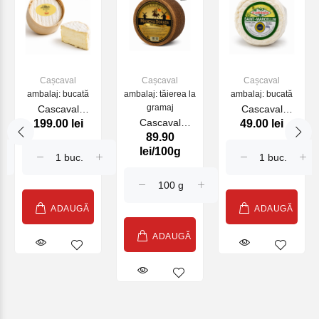
Cașcaval
Cașcaval
Cașcaval
ambalaj: bucată
ambalaj: tăierea la
ambalaj: bucată
gramaj
Cascaval
Cascaval
Cascaval
199.00 lei
49.00 lei
DELICE DE
MARCELLIN
89.90
MANCHEGO
BOURGOGNE
IGP
lei/100g
MANCHA
FOND BOIS
CHARTROUSIN
DORADA 6
200g (25148)
ETOILE NU
MOIS 2.4 KG
80g (20047)
(27791)
ADAUGĂ
ADAUGĂ
ADAUGĂ