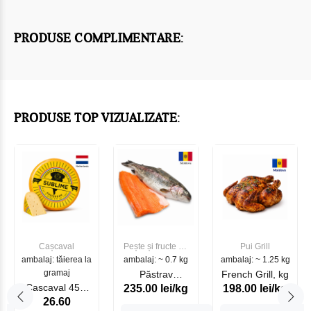
PRODUSE COMPLIMENTARE:
PRODUSE TOP VIZUALIZATE:
Cașcaval
Pește și fructe de
Pui Grill
ambalaj: tăierea la
ambalaj: ~ 0.7 kg
mare
ambalaj: ~ 1.25 kg
gramaj
Păstrav
French Grill, kg
Cascaval 45%
235.00 lei/kg
198.00 lei/kg
Somonat
26.60
Maasdam
Moldovenesc