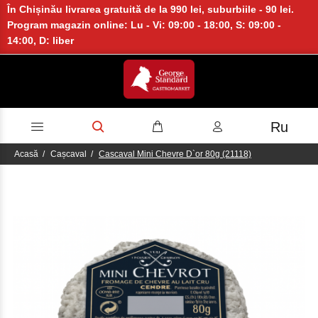
În Chișinău livrarea gratuită de la 990 lei, suburbiile - 90 lei.
Program magazin online: Lu - Vi: 09:00 - 18:00, S: 09:00 -
14:00, D: liber
Ru
Acasă
Cașcaval
Cascaval Mini Chevre D`or 80g (21118)