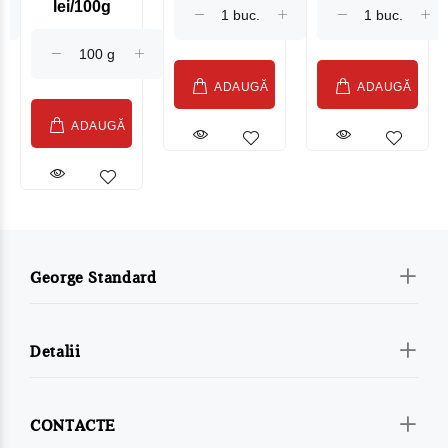
lei/100g
Sublime Cow
(075002)
ADAUGĂ
ADAUGĂ
ADAUGĂ
George Standard
Detalii
CONTACTE