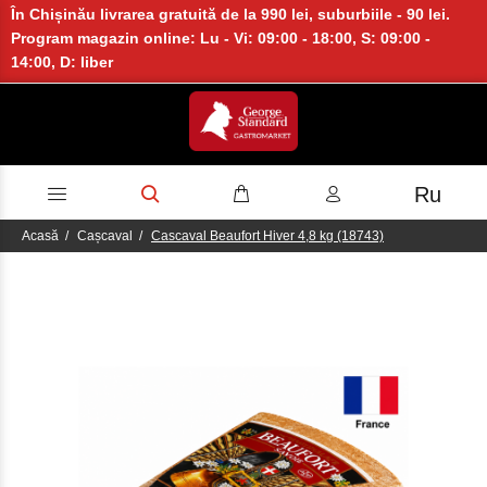
În Chișinău livrarea gratuită de la 990 lei, suburbiile - 90 lei.
Program magazin online: Lu - Vi: 09:00 - 18:00, S: 09:00 -
14:00, D: liber
Ru
Acasă
Cașcaval
Cascaval Beaufort Hiver 4,8 kg (18743)