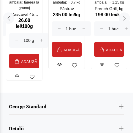
ambalaj: tăierea la
ambalaj: ~ 0.7 kg
mare
ambalaj: ~ 1.25 kg
gramaj
Păstrav
French Grill, kg
Cascaval 45%
235.00 lei/kg
198.00 lei/kg
Somonat
26.60
Maasdam
Moldovenesc
lei/100g
Sublime Cow
(075002)
ADAUGĂ
ADAUGĂ
ADAUGĂ
George Standard
Detalii