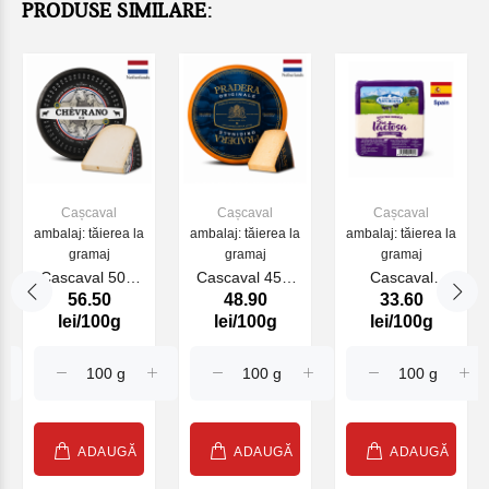
PRODUSE SIMILARE:
Cașcaval
Cașcaval
Cașcaval
ambalaj: tăierea la
ambalaj: tăierea la
ambalaj: tăierea la
gramaj
gramaj
gramaj
Cascaval 50%
Cascaval 45%
Cascaval
56.50
48.90
33.60
Chivrano XO
Pradera
Lactose-Free
lei/100g
lei/100g
lei/100g
(Goat Extrem)
Originale
ASTURIANA
(24014)
(Splendid Cow)
(37002)
ADAUGĂ
ADAUGĂ
ADAUGĂ