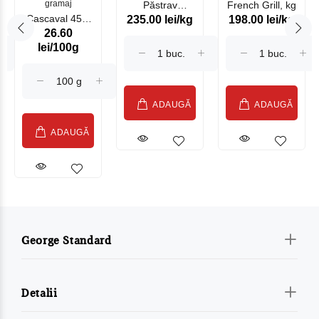
gramaj
Păstrav
French Grill, kg
Cascaval 45%
235.00 lei/kg
198.00 lei/kg
Somonat
26.60
Maasdam
Moldovenesc
lei/100g
Sublime Cow
(075002)
ADAUGĂ
ADAUGĂ
ADAUGĂ
George Standard
Detalii