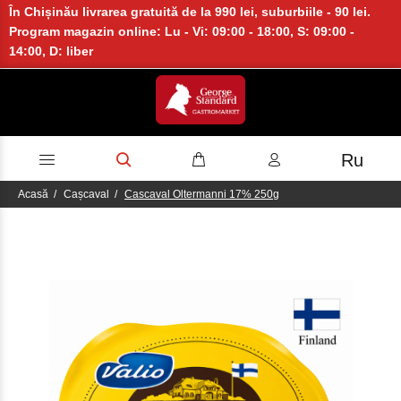
În Chișinău livrarea gratuită de la 990 lei, suburbiile - 90 lei.
Program magazin online: Lu - Vi: 09:00 - 18:00, S: 09:00 -
14:00, D: liber
Ru
Acasă
Cașcaval
Cascaval Oltermanni 17% 250g