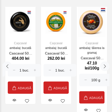
Cașcaval
Cașcaval
Cașcaval
ambalaj: bucată
ambalaj: bucată
ambalaj: tăierea la
gramaj
Cascaval 50%
Cascaval 50%
Cascaval 50%
404.00 lei
262.00 lei
Baby Goat
Baby Natural
47.10
Dilano Pumpkin
Truffle 400g
425g (10650)
lei/100g
Spice (20150)
(24600)
ADAUGĂ
ADAUGĂ
ADAUGĂ