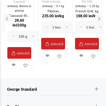
Cașcaval
Pește și fructe de
Pui Grill
ambalaj: tăierea la
ambalaj: ~ 0.7 kg
mare
ambalaj: ~ 1.25 kg
gramaj
Păstrav
French Grill, kg
Cascaval 45%
235.00 lei/kg
198.00 lei/kg
Somonat
26.60
Maasdam
Moldovenesc
lei/100g
Sublime Cow
(075002)
ADAUGĂ
ADAUGĂ
ADAUGĂ
George Standard