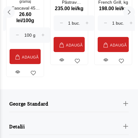
gramaj
Păstrav
French Grill, kg
Cascaval 45%
235.00 lei/kg
198.00 lei/kg
Somonat
26.60
Maasdam
Moldovenesc
lei/100g
Sublime Cow
(075002)
ADAUGĂ
ADAUGĂ
ADAUGĂ
George Standard
Detalii