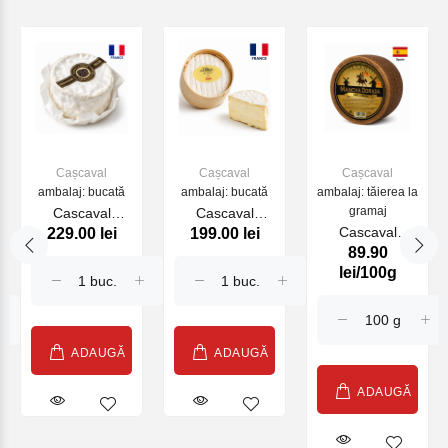
Cașcaval
Cașcaval
Cașcaval
ambalaj: bucată
ambalaj: bucată
ambalaj: tăierea la
gramaj
Cascaval
Cascaval
Cascaval
229.00 lei
199.00 lei
CREMEUX DE
DELICE DE
89.90
MANCHEGO
BOURGOGNE
BOURGOGNE
lei/100g
MANCHA
AFF.TRUFFE
FOND BOIS
DORADA 6
100g (25799)
200g (25148)
MOIS 2.4 KG
(27791)
ADAUGĂ
ADAUGĂ
ADAUGĂ