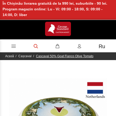
În Chișinău livrarea gratuită de la 990 lei, suburbiile - 90 lei.
Program magazin online: Lu - Vi: 09:00 - 18:00, S: 09:00 -
14:00, D: liber
Ru
Acasă
Cașcaval
Cascaval 50% Goat Fianco Olive Tomato