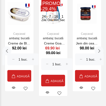
PROMO
-29.4%
24
7
16
1
Zile
Ore
Min
Sec
Cașcaval
Cașcaval
Cașcaval
ambalaj: bucată
ambalaj: bucată
ambalaj: bucată
Creme de Bleu
Creme Goat
Jem din ceapa
92.00 lei
69.90 lei
98.00 lei
Dauvergne 150
Brebette Rians
caramelizata
99.00 lei
g
150 g (27162)
100 g (20455)
ADAUGĂ
ADAUGĂ
ADAUGĂ