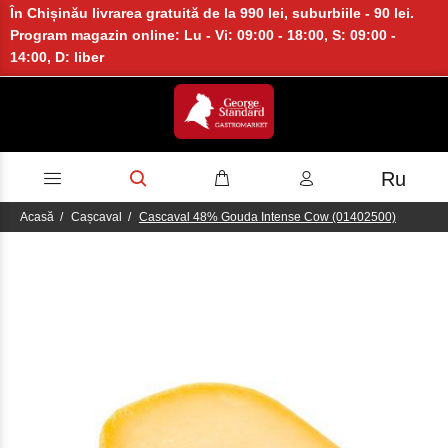
În Chișinău livrarea gratuită de la 990 lei, suburbiile - 90 lei.
Program magazin online: Lu - Vi: 09:00 - 18:00, S: 09:00 -
14:00, D: liber
Ru
Acasă
Cașcaval
Cascaval 48% Gouda Intense Cow (01402500)