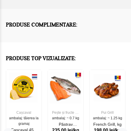
PRODUSE COMPLIMENTARE:
PRODUSE TOP VIZUALIZATE:
Cașcaval
Pește și fructe de
Pui Grill
ambalaj: tăierea la
ambalaj: ~ 0.7 kg
mare
ambalaj: ~ 1.25 kg
gramaj
Păstrav
French Grill, kg
Cascaval 45%
235.00 lei/kg
198.00 lei/kg
Somonat