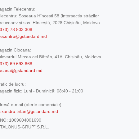
gazin Telecentru:
lecentru: Șoseaua Hîncești 58 (intersecția străzilor
cuceaev și sos. Hîncești), 2028 Chișinău, Moldova
373) 78 803 308
elecentru@gstandard.md
agazin Ciocana:
levardul Mircea cel Bătrân, 41A, Chișinău, Moldova
373) 69 693 868
iocana@gstandard.md
afic de lucru:
gazin fizic:
Luni - Duminică: 08:40 - 21:00
resă e-mail (oferte comerciale):
exandru.trifan@gstandard.md
DNO:
1009604001690
ETALONUS-GRUP” S.R.L.