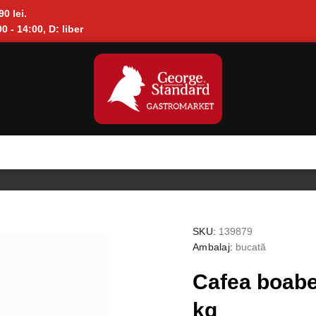
90 lei.
0 - 14:00, D: liber
SKU:
139879
Ambalaj:
bucată
Cafea boabe
kg