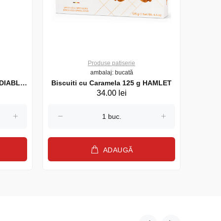
Produse patiserie
ambalaj: bucată
r DIABLO
Biscuiti cu Caramela 125 g HAMLET
Biscui
34.00 lei
ADAUGĂ