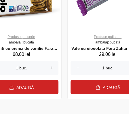
Produse patiserie
Produse patiserie
ambalaj: bucată
ambalaj: bucată
iti cu crema de vanilie Fara
Vafe cu ciocolata Fara Zaha
68.00 lei
29.00 lei
Zahar DIABLO 176g
30g
ADAUGĂ
ADAUGĂ