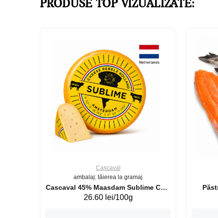
PRODUSE TOP VIZUALIZATE:
Cașcaval
ambalaj: tăierea la gramaj
uperb GS 440g
Cascaval 45% Maasdam Sublime Cow
26.60 lei/100g
(075002)