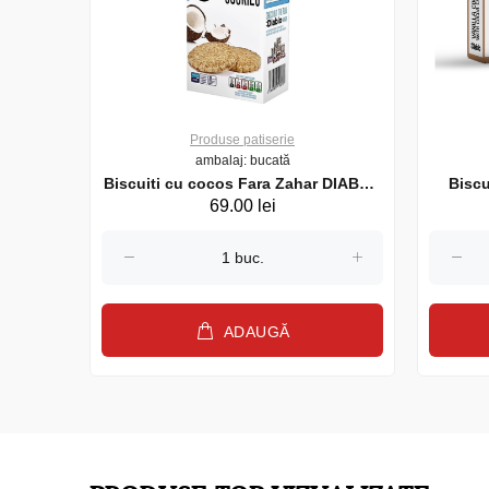
Produse patiserie
ambalaj: bucată
ET
Biscuiti cu cocos Fara Zahar DIABLO
Biscu
69.00 lei
150g
ADAUGĂ