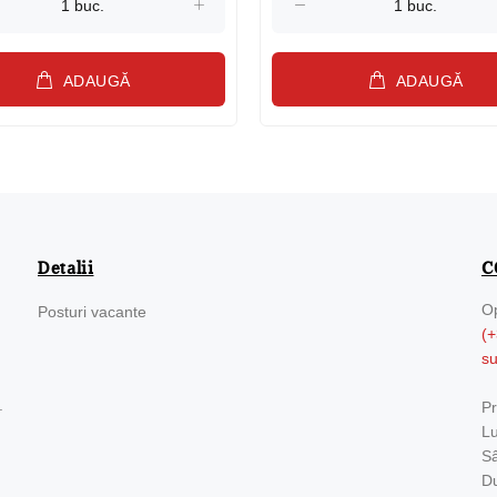
ADAUGĂ
ADAUGĂ
Detalii
C
Op
Posturi vacante
(+
s
.
Pr
Lu
Sâ
Du