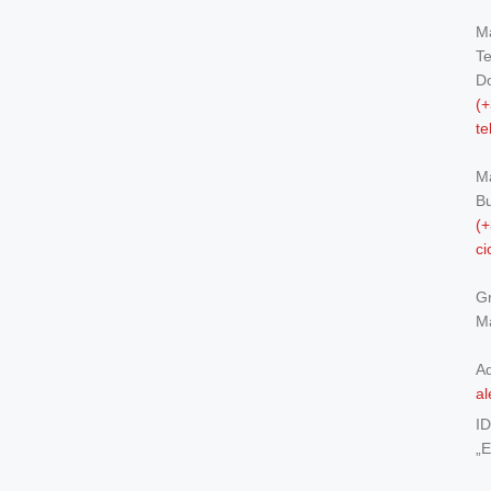
Ma
Te
Do
(+
t
M
Bu
(+
c
Gr
Ma
Ad
al
I
„