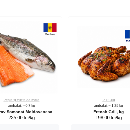
Pește și fructe de mare
Pui Grill
ambalaj: ~ 0.7 kg
ambalaj: ~ 1.25 kg
Păstrav Somonat Moldovenesc
French Grill, kg
235.00 lei/kg
198.00 lei/kg