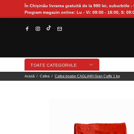
În Chișinău livrarea gratuită de la 990 lei, suburbiile - 
Program magazin online: Lu - Vi: 09:00 - 18:00, S: 09:0
TOATE CATEGORIILE
Acasă
Cafea
Cafea boabe CAGLIARI Gran Caffe 1 kg