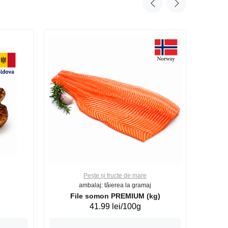
Pește și fructe de mare
ambalaj: tăierea la gramaj
File somon PREMIUM (kg)
41.99 lei/100g