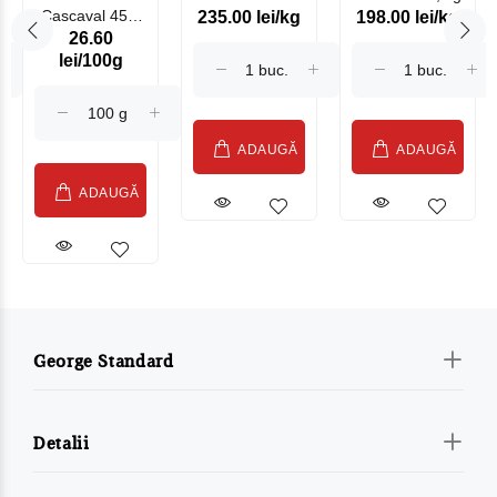
Cascaval 45%
235.00 lei/kg
198.00 lei/kg
Somonat
26.60
Maasdam
Moldovenesc
lei/100g
Sublime Cow
(075002)
ADAUGĂ
ADAUGĂ
ADAUGĂ
George Standard
Detalii