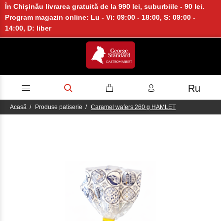
În Chișinău livrarea gratuită de la 990 lei, suburbiile - 90 lei.
Program magazin online: Lu - Vi: 09:00 - 18:00, S: 09:00 -
14:00, D: liber
Ru
Acasă
Produse patiserie
Caramel wafers 260 g HAMLET