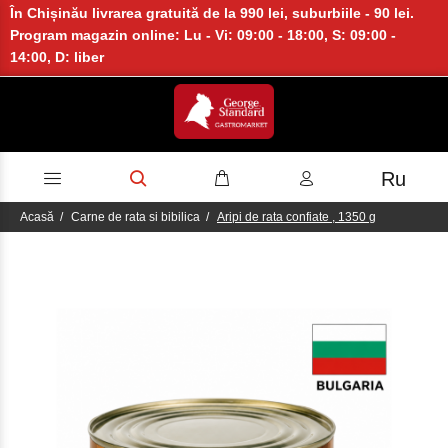
În Chișinău livrarea gratuită de la 990 lei, suburbiile - 90 lei.
Program magazin online: Lu - Vi: 09:00 - 18:00, S: 09:00 -
14:00, D: liber
Ru
Acasă
Carne de rata si bibilica
Aripi de rata confiate , 1350 g