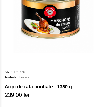
SKU:
139770
Ambalaj:
bucată
Aripi de rata confiate , 1350 g
239.00 lei