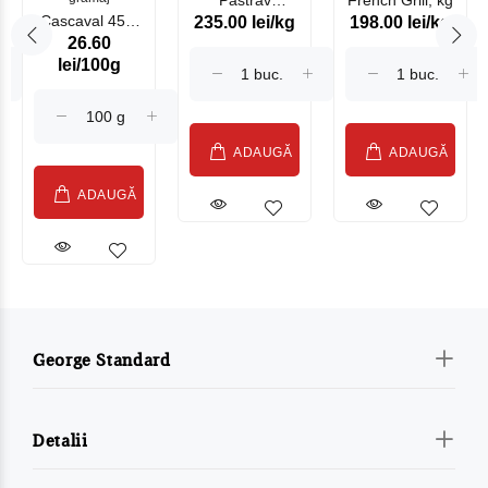
Păstrav
French Grill, kg
Cascaval 45%
235.00 lei/kg
198.00 lei/kg
Somonat
26.60
Maasdam
Moldovenesc
lei/100g
Sublime Cow
(075002)
ADAUGĂ
ADAUGĂ
ADAUGĂ
George Standard
Detalii