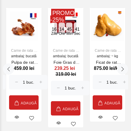
PROMO
-25%
16
14
45
40
Zile
Ore
Min
Sec
Carne de rata si
Carne de rata si
Carne de rata si
ambalaj: bucată
bibilica
ambalaj: bucată
bibilica
ambalaj: ~ kg
bibilica
Pulpa de rata
Foie Gras de
Ficat de rata
459.00 lei
239.25 lei
875.00 lei/kg
confiata , kg
Canard de rata
congelat
319.00 lei
30% , 250 g
Avispal , kg
ADAUGĂ
ADAUGĂ
ADAUGĂ