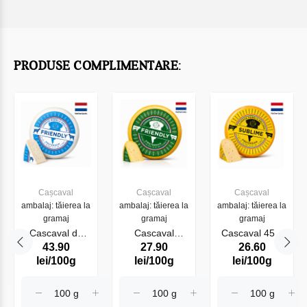
PRODUSE COMPLIMENTARE:
Cașcaval
Cașcaval
Cașcaval
ambalaj: tăierea la
ambalaj: tăierea la
ambalaj: tăierea la
gramaj
gramaj
gramaj
Cascaval de
Cascaval
Cascaval 45%
43.90
27.90
26.60
capra 50%
GOUDA 48%
Maasdam
lei/100g
lei/100g
lei/100g
Friendly Goat
Friendly Cow
Sublime Cow
(014150)
(012000)
(075002)