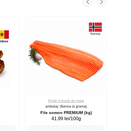
Pește și fructe de mare
ambalaj: tăierea la gramaj
File somon PREMIUM (kg)
41.99 lei/100g