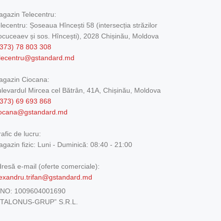
gazin Telecentru:
lecentru: Șoseaua Hîncești 58 (intersecția străzilor
cuceaev și sos. Hîncești), 2028 Chișinău, Moldova
373) 78 803 308
elecentru@gstandard.md
agazin Ciocana:
levardul Mircea cel Bătrân, 41A, Chișinău, Moldova
373) 69 693 868
iocana@gstandard.md
afic de lucru:
gazin fizic:
Luni - Duminică: 08:40 - 21:00
resă e-mail (oferte comerciale):
exandru.trifan@gstandard.md
DNO:
1009604001690
ETALONUS-GRUP” S.R.L.