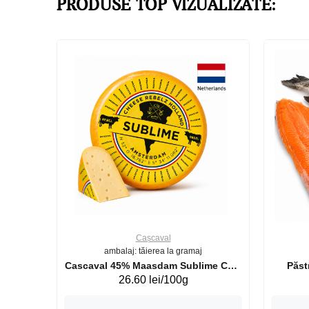
PRODUSE TOP VIZUALIZATE:
Cașcaval
ambalaj: tăierea la gramaj
uperb GS 440g
Cascaval 45% Maasdam Sublime Cow
26.60 lei/100g
(075002)