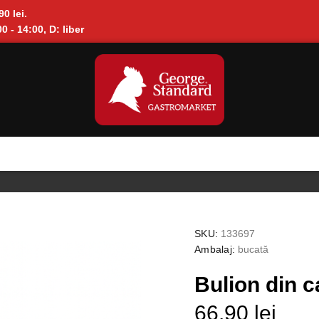
90 lei.
0 - 14:00, D: liber
SKU:
133697
Ambalaj:
bucată
Bulion din c
66.90 lei