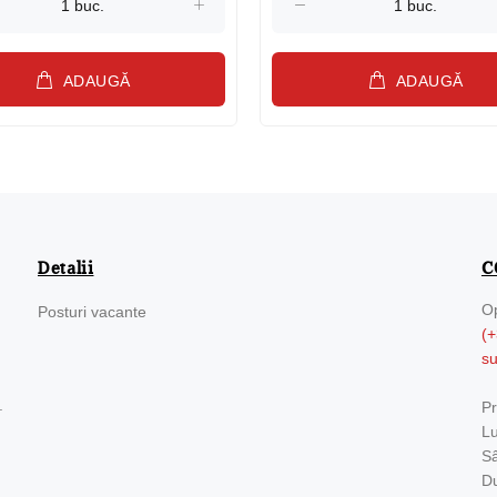
ADAUGĂ
ADAUGĂ
Detalii
C
Op
Posturi vacante
(+
s
.
Pr
Lu
Sâ
Du