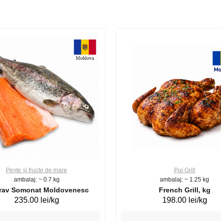
Pește și fructe de mare
Pui Grill
ambalaj: ~ 0.7 kg
ambalaj: ~ 1.25 kg
Păstrav Somonat Moldovenesc
French Grill, kg
235.00 lei/kg
198.00 lei/kg