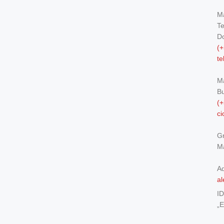
Ma
Te
Do
(+
t
M
Bu
(+
c
Gr
Ma
Ad
al
I
„