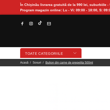
În Chișinău livrarea gratuită de la 990 lei, suburbiile - 
Program magazin online: Lu - Vi: 09:00 - 18:00, S: 09:0
TOATE CATEGORIILE
Acasă
Sosuri
Bulion din carne de prepelita 500ml