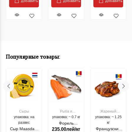
Добавить
Добавить
Добавить
Популярные товары:
Сыры
Рыба и
Жареный
упаковка: на
упаковка: ~ 0.7 кг
морепродукты
упаковка: ~ 1.25
цыпленок
развес
кг
Форель
Сыр Maasdam
Французский
235.00лей/кг
лососевая