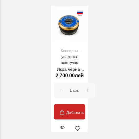
Консервы
рыбные и
упаковка:
морепродукты
поштучно
Икра чёрная
2,700.00лей
осетровая 113г
Добавить