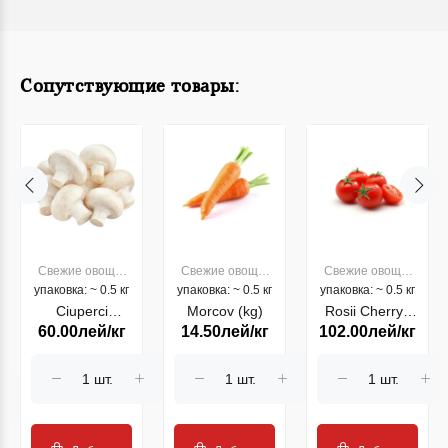
Сопутствующие товары:
Свежие овощи,
Свежие овощи,
Свежие овощи,
упаковка: ~ 0.5 кг
фрукты
упаковка: ~ 0.5 кг
фрукты
упаковка: ~ 0.5 кг
фрукты
Ciuperci
Morcov (kg)
Rosii Cherry ,
60.00лей/кг
14.50лей/кг
102.00лей/кг
Champinion
kg
(kg)