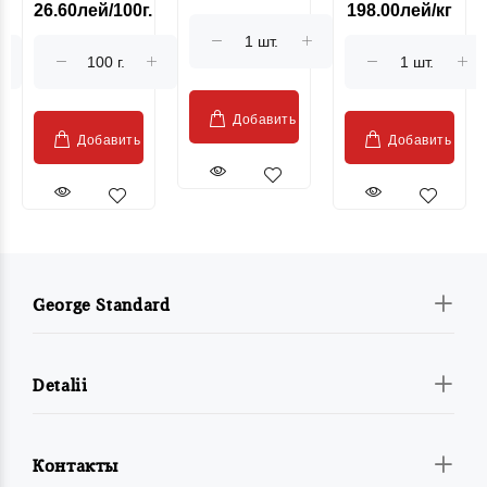
26.60лей/100г.
198.00лей/кг
Sublime Cow
гриль, кг
"Păstrăv
Moldovenesc"
Добавить
Добавить
Добавить
George Standard
Detalii
Контакты