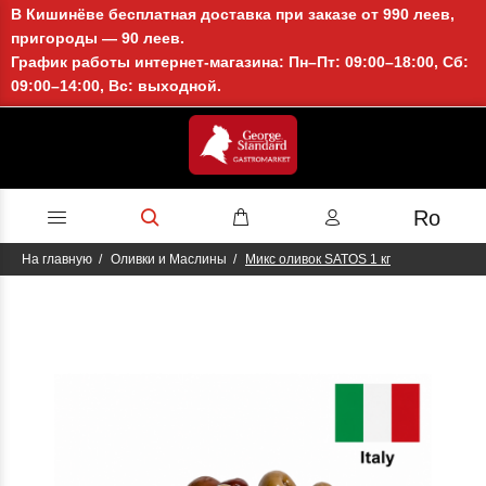
В Кишинёве бесплатная доставка при заказе от 990 леев,
пригороды — 90 леев.
График работы интернет-магазина: Пн–Пт: 09:00–18:00, Сб:
09:00–14:00, Вс: выходной.
Ro
На главную
Оливки и Маслины
Микс оливок SATOS 1 кг