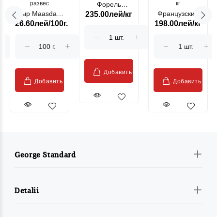
развес
кг
Форель
Сыр Maasdam
Французский
235.00лей/кг
лососевая
26.60лей/100г.
198.00лей/кг
Sublime Cow
гриль, кг
"Păstrăv
Moldovenesc"
Добавить
Добавить
Добавить
George Standard
Detalii