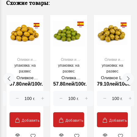
Схожие товары:
Оливки и
Оливки и
Оливки и
упаковка: на
Маслины
упаковка: на
Маслины
упаковка: на
Маслины
развес
развес
развес
Оливкое
Оливка
Оливкое La
57.80лей/100г.
57.80лей/100г.
79.10лей/100г.
Andaluz
Эмбрухос де
Pampa Maestro
Maestro
лос Маэстрос
Aceituneros
Aceituneros
Асейтунерос
RO4250
Добавить
Добавить
Добавить