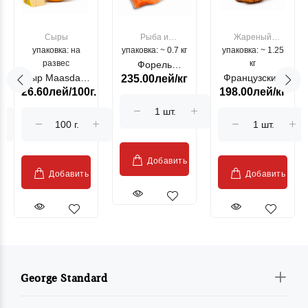
Сыры
Рыба и
Жареный
упаковка: на
упаковка: ~ 0.7 кг
морепродукты
упаковка: ~ 1.25
цыпленок
развес
кг
Форель
Сыр Maasdam
Французский
235.00лей/кг
лососевая
26.60лей/100г.
198.00лей/кг
Sublime Cow
гриль, кг
"Păstrăv
Moldovenesc"
Добавить
Добавить
Добавить
George Standard