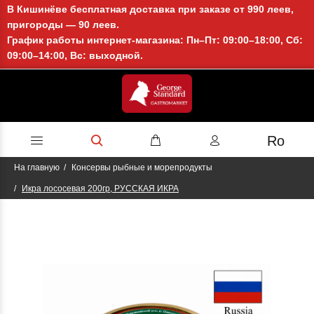
В Кишинёве бесплатная доставка при заказе от 990 леев,
пригороды — 90 леев.
График работы интернет-магазина: Пн–Пт: 09:00–18:00, Сб:
09:00–14:00, Вс: выходной.
Ro
На главную
Консервы рыбные и морепродукты
Икра лососевая 200гр, РУССКАЯ ИКРА