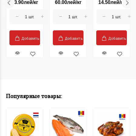
23.90лей/кг
60.00лей/кг
14.50лей/кг
Lady Anna
Champinion
(kg)
Добавить
Добавить
Добавить
Популярные товары: