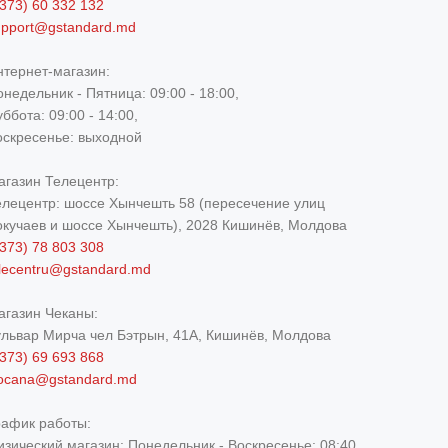
373) 60 332 132
upport@gstandard.md
нтернет-магазин:
недельник - Пятница: 09:00 - 18:00,
ббота: 09:00 - 14:00,
оскресенье: выходной
агазин Телецентр:
елецентр: шоссе Хынчешть 58 (пересечение улиц
окучаев и шоссе Хынчешть), 2028 Кишинёв, Молдова
373) 78 803 308
elecentru@gstandard.md
агазин Чеканы:
ульвар Мирча чел Бэтрын, 41A, Кишинёв, Молдова
373) 69 693 868
iocana@gstandard.md
рафик работы:
изический магазин:
Понедельник - Воскресенье: 08:40