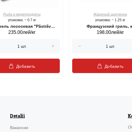
Рыба и морепродукты
Жареный цыпленок
упаковка: ~ 0.7 кг
упаковка: ~ 1.25 кг
ель лососевая "Păstrăv
Французский гриль, к
235.00лей/кг
198.00лей/кг
Moldovenesc"
Добавить
Добавить
Detalii
К
О
Вакансии