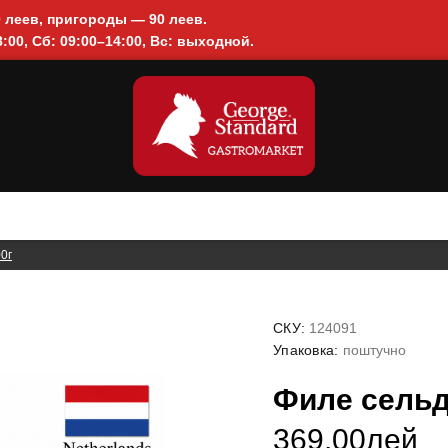
0 леев, пригороды — 90 леев.
:00, Сб: 09:00–14:00, Вс: выходной.
00г
СКУ:
124091
Упаковка:
поштучно
Филе сельди
369.00лей