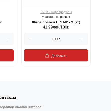
Рыба и морепродукты
О
упаковка: на развес
г
Филе лосося ПРЕМИУМ (кг)
41.99лей/100г.
Добавить
онтакты
ператор
онлайн-заказов: