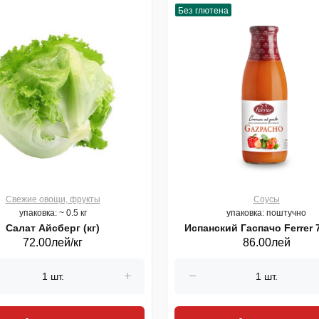
Без глютена
Свежие овощи, фрукты
Соусы
упаковка: ~ 0.5 кг
упаковка: поштучно
Салат Айсберг (кг)
Испанский Гаспачо Ferrer 
72.00лей/кг
86.00лей