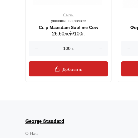
Сыры
упаковка: на развес
ерб GS,440 г.
Сыр Maasdam Sublime Cow
Фор
26.60лей/100г.
Добавить
George Standard
О Нас