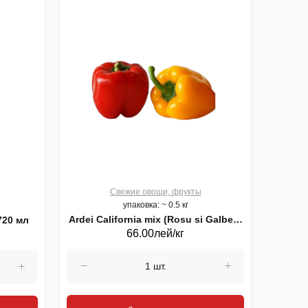
Свежие овощи, фрукты
упаковка: ~ 0.5 кг
Ardei California mix (Rosu si Galben)
720 мл
Бул
66.00лей/кг
8%, kg