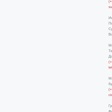
(+
s
И
По
Су
В
М
Т
Д
(+
t
М
б
(+
c
Г
Ф