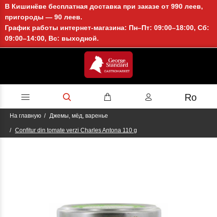
В Кишинёве бесплатная доставка при заказе от 990 леев,
пригороды — 90 леев.
График работы интернет-магазина: Пн–Пт: 09:00–18:00, Сб:
09:00–14:00, Вс: выходной.
Ro
На главную
Джемы, мёд, варенье
Confitur din tomate verzi Charles Antona 110 g