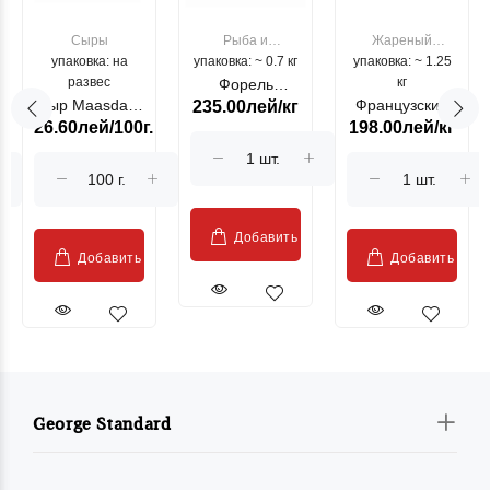
Сыры
Рыба и
Жареный
упаковка: на
упаковка: ~ 0.7 кг
морепродукты
упаковка: ~ 1.25
цыпленок
развес
кг
Форель
Сыр Maasdam
Французский
235.00лей/кг
лососевая
26.60лей/100г.
198.00лей/кг
Sublime Cow
гриль, кг
"Păstrăv
Moldovenesc"
Добавить
Добавить
Добавить
George Standard