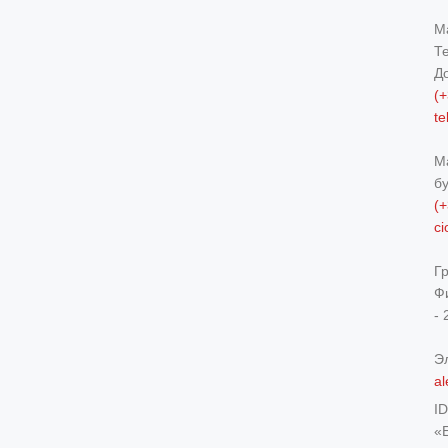
М
Т
Д
(+
t
М
б
(+
c
Г
Ф
- 
Э
al
I
«