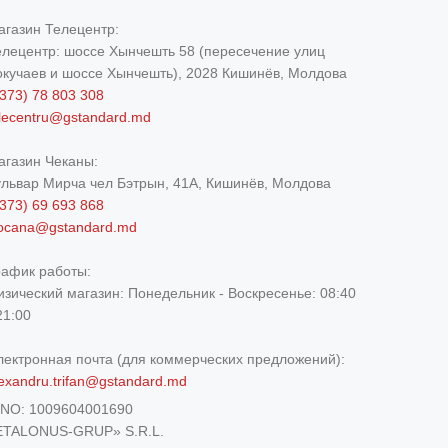
агазин Телецентр:
елецентр: шоссе Хынчешть 58 (пересечение улиц
окучаев и шоссе Хынчешть), 2028 Кишинёв, Молдова
373) 78 803 308
elecentru@gstandard.md
агазин Чеканы:
ульвар Мирча чел Бэтрын, 41A, Кишинёв, Молдова
373) 69 693 868
iocana@gstandard.md
рафик работы:
изический магазин:
Понедельник - Воскресенье: 08:40
21:00
лектронная почта (для коммерческих предложений):
exandru.trifan@gstandard.md
DNO:
1009604001690
ETALONUS-GRUP» S.R.L.