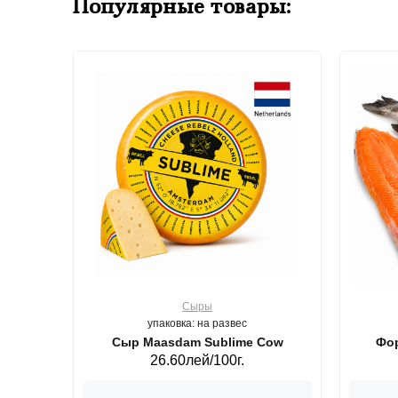
Популярные товары:
Сыры
упаковка: на развес
ерб GS,440 г.
Сыр Maasdam Sublime Cow
Фор
26.60лей/100г.