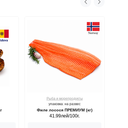
Рыба и морепродукты
О
упаковка: на развес
г
Филе лосося ПРЕМИУМ (кг)
41.99лей/100г.