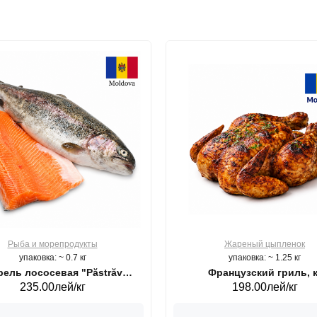
Рыба и морепродукты
Жареный цыпленок
упаковка: ~ 0.7 кг
упаковка: ~ 1.25 кг
ель лососевая "Păstrăv
Французский гриль, к
235.00лей/кг
198.00лей/кг
Moldovenesc"