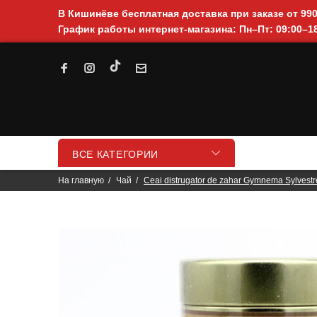
В Кишинёве бесплатная доставка при заказе от 99
График работы интернет-магазина: Пн–Пт: 09:00–18
ВСЕ КАТЕГОРИИ
На главную
Чай
Ceai distrugator de zahar Gymnema Sylvestr