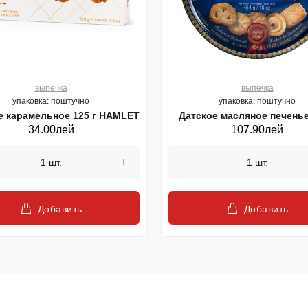
выпечка
выпечка
упаковка: поштучно
упаковка: поштучно
е карамельное 125 г HAMLET
Датское масляное печенье
34.00лей
107.90лей
HAMLET
Добавить
Добавить