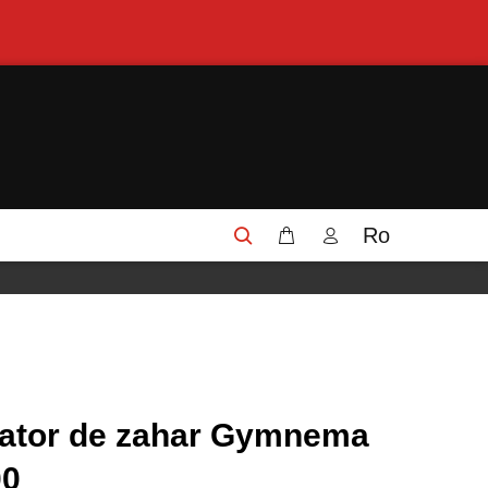
Ro
gator de zahar Gymnema
00