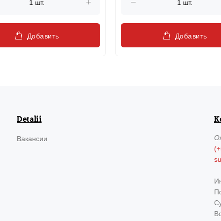
Добавить
Добавить
Detalii
К
О
Вакансии
(+
s
И
По
Су
В