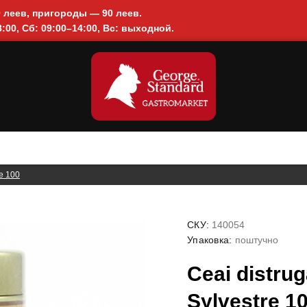
0 леев, пригороды — 90 леев.
:00, Сб: 09:00–14:00, Вс: выходной.
e 100
СКУ:
140054
Упаковка:
поштучно
Ceai distru
Sylvestre 1