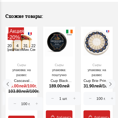
Схожие товары:
Акция
-20%
20
4
31
22
Дней
Часов
Мин.
Секунд
Сыры
Сыры
Сыры
упаковка: на
упаковка:
упаковка: на
развес
поштучно
развес
Cascaval
Сыр Black
Сыр Brie Prince
83.00лей/100г.
189.00лей
31.90лей/100г.
Beaufort Hiver
Bomber Ceddar
la Fontaine 3
103.80лей/100г.
4,8 kg (18743)
200 g (22722)
kg (29209)
Добавить
Добавить