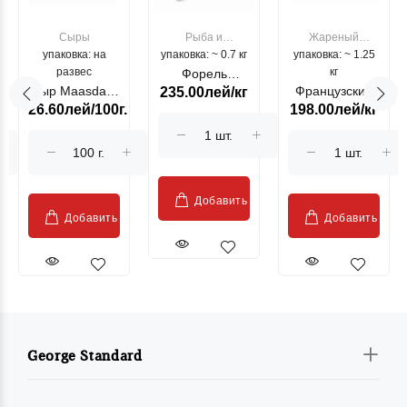
Сыры
Рыба и
Жареный
упаковка: на
упаковка: ~ 0.7 кг
морепродукты
упаковка: ~ 1.25
цыпленок
развес
кг
Форель
Сыр Maasdam
Французский
235.00лей/кг
лососевая
26.60лей/100г.
198.00лей/кг
Sublime Cow
гриль, кг
"Păstrăv
Moldovenesc"
Добавить
Добавить
Добавить
George Standard