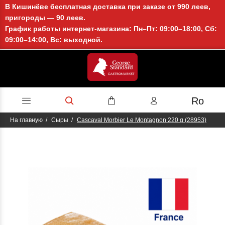
В Кишинёве бесплатная доставка при заказе от 990 леев,
пригороды — 90 леев.
График работы интернет-магазина: Пн–Пт: 09:00–18:00, Сб:
09:00–14:00, Вс: выходной.
Ro
На главную
Сыры
Cascaval Morbier Le Montagnon 220 g (28953)