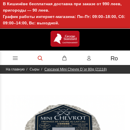
В Кишинёве бесплатная доставка при заказе от 990 леев,
пригороды — 90 леев.
График работы интернет-магазина: Пн–Пт: 09:00–18:00, Сб:
09:00–14:00, Вс: выходной.
Ro
На главную
Сыры
Cascaval Mini Chevre D`or 80g (21118)