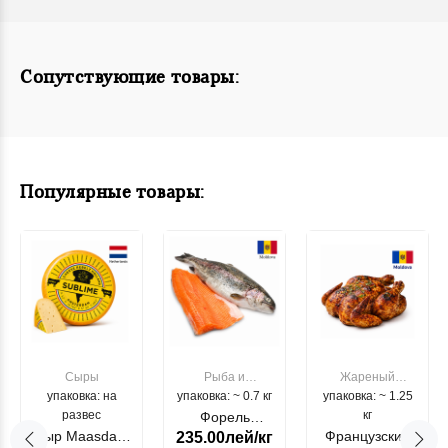
Сопутствующие товары:
Популярные товары:
Сыры
Рыба и
Жареный
упаковка: на
упаковка: ~ 0.7 кг
морепродукты
упаковка: ~ 1.25
цыпленок
развес
кг
Форель
Сыр Maasdam
Французский
235.00лей/кг
лососевая