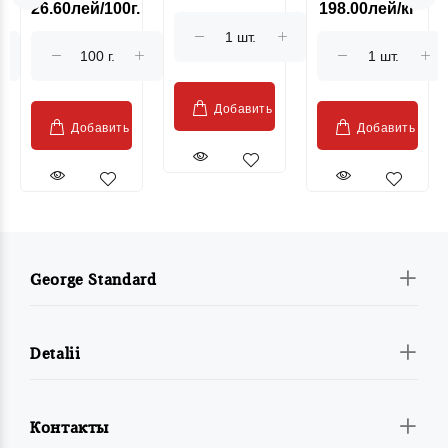
26.60лей/100г.
198.00лей/кг
Sublime Cow
гриль, кг
"Păstrăv
Moldovenesc"
Добавить
Добавить
Добавить
George Standard
Detalii
Контакты