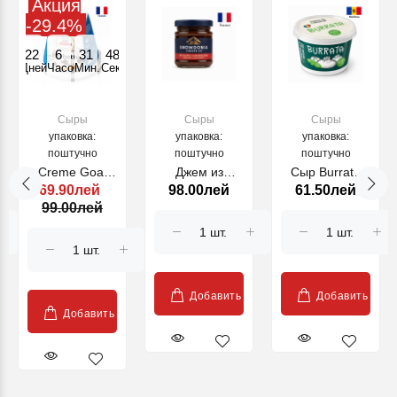
Акция
-29.4%
22
6
31
48
Дней
Часов
Мин.
Секунд
Сыры
Сыры
Сыры
упаковка:
упаковка:
упаковка:
поштучно
поштучно
поштучно
Creme Goat
Джем из
Сыр Burrata
69.90лей
98.00лей
61.50лей
Brebette Rians
карамелизированного
Ferma cu
99.00лей
150 g (27162)
лука 100 г.
Origini, 100 г
Добавить
Добавить
Добавить