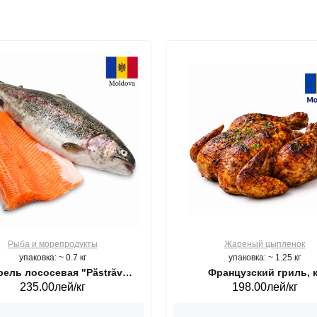
Рыба и морепродукты
Жареный цыпленок
упаковка: ~ 0.7 кг
упаковка: ~ 1.25 кг
ель лососевая "Păstrăv
Французский гриль, к
235.00лей/кг
198.00лей/кг
Moldovenesc"