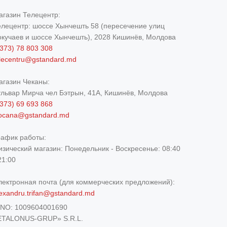
агазин Телецентр:
елецентр: шоссе Хынчешть 58 (пересечение улиц
окучаев и шоссе Хынчешть), 2028 Кишинёв, Молдова
373) 78 803 308
elecentru@gstandard.md
агазин Чеканы:
ульвар Мирча чел Бэтрын, 41A, Кишинёв, Молдова
373) 69 693 868
iocana@gstandard.md
рафик работы:
изический магазин:
Понедельник - Воскресенье: 08:40
21:00
лектронная почта (для коммерческих предложений):
exandru.trifan@gstandard.md
DNO:
1009604001690
ETALONUS-GRUP» S.R.L.