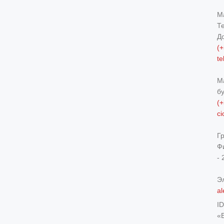
М
Т
Д
(+
t
М
б
(+
c
Г
Ф
- 
Э
al
I
«