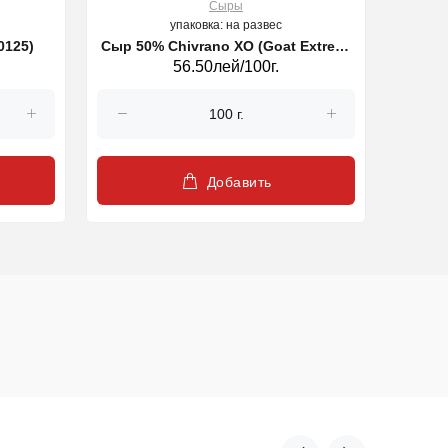
Сыры
упаковка: на развес
ilano Walnut (20125)
Сыр 50% Chivrano XO (Goat Extrem)
56.50лей/100г.
(24014)
Добавить