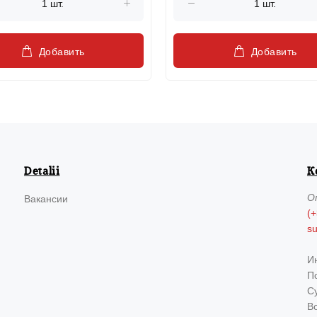
Добавить
Добавить
Detalii
К
О
Вакансии
(+
s
И
По
Су
В