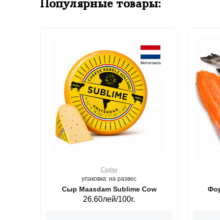
Популярные товары:
Сыры
упаковка: на развес
ерб GS,440 г.
Сыр Maasdam Sublime Cow
Фор
26.60лей/100г.