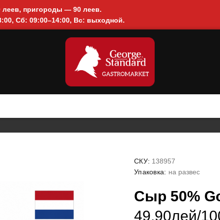
0 леев, пригороды — 90 леев.
:00, Сб: 09:00–14:00, Вс: выходной.
СКУ:
138957
Упаковка:
на развес
Сыр 50% Go
49.90лей/100