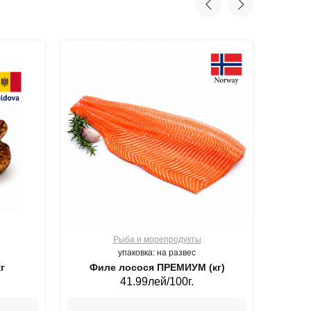
Рыба и морепродукты
О
упаковка: на развес
г
Филе лосося ПРЕМИУМ (кг)
41.99лей/100г.