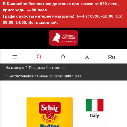
В Кишинёве бесплатная доставка при заказе от 990 леев,
пригороды — 90 леев.
График работы интернет-магазина: Пн–Пт: 09:00–18:00, Сб:
09:00–14:00, Вс: выходной.
Ro
На главную
Продукты без глютена
Безглютеновое печенье Dr. Schar Butter, 100г.