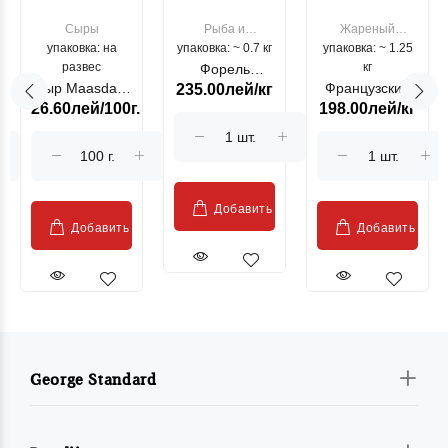
Сыры
Рыба и
Жареный
упаковка: на
упаковка: ~ 0.7 кг
морепродукты
упаковка: ~ 1.25
цыпленок
развес
кг
Форель
Сыр Maasdam
Французский
235.00лей/кг
лососевая
26.60лей/100г.
198.00лей/кг
Sublime Cow
гриль, кг
"Păstrăv
Moldovenesc"
Добавить
Добавить
Добавить
George Standard