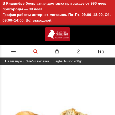
В Кишинёве бесплатная доставка при заказе от 990 леев,
пригороды — 90 леев.
График работы интернет-магазина: Пн–Пт: 09:00–18:00, Сб:
09:00–14:00, Вс: выходной.
Ro
На главную
Хлеб и выпечка
Baghet Rustic 200gr