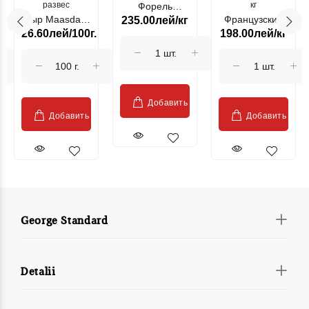
развес
кг
Форель
Сыр Maasdam
Французский
235.00лей/кг
лососевая
26.60лей/100г.
198.00лей/кг
Sublime Cow
гриль, кг
"Păstrăv
Moldovenesc"
Добавить
Добавить
Добавить
George Standard
Detalii