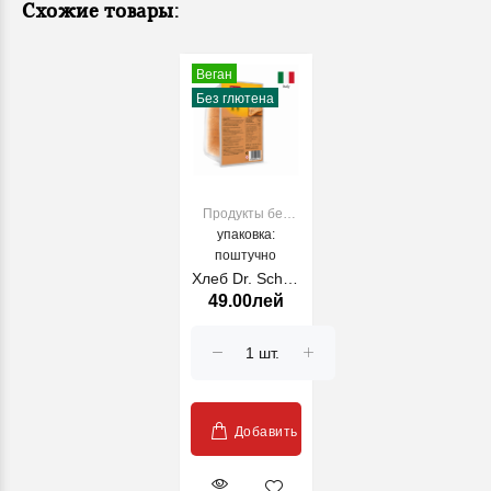
Схожие товары:
Веган
Без глютена
Продукты без
упаковка:
глютена
поштучно
Хлеб Dr. Schar,
49.00лей
Pan Multigrano
зерновой 250 г
Добавить