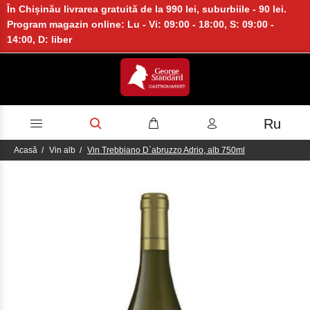
În Chișinău livrarea gratuită de la 990 lei, suburbiile - 90 lei.
Program magazin online: Lu - Vi: 09:00 - 18:00, S: 09:00 -
14:00, D: liber
Ru
Acasă
Vin alb
Vin Trebbiano D`abruzzo Adrio, alb 750ml