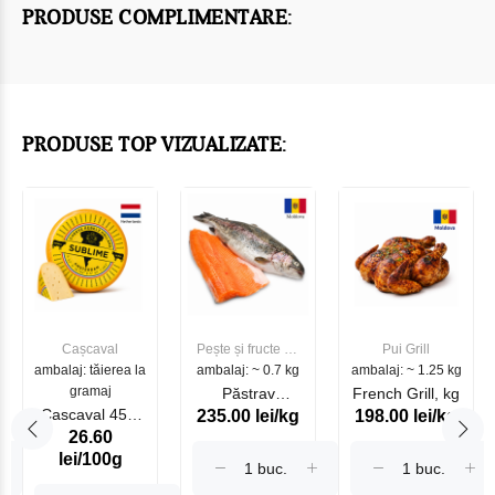
PRODUSE COMPLIMENTARE:
PRODUSE TOP VIZUALIZATE:
Cașcaval
Pește și fructe de
Pui Grill
ambalaj: tăierea la
ambalaj: ~ 0.7 kg
mare
ambalaj: ~ 1.25 kg
gramaj
Păstrav
French Grill, kg
Cascaval 45%
235.00 lei/kg
198.00 lei/kg
Somonat
26.60
Maasdam
Moldovenesc
lei/100g
Sublime Cow
(075002)