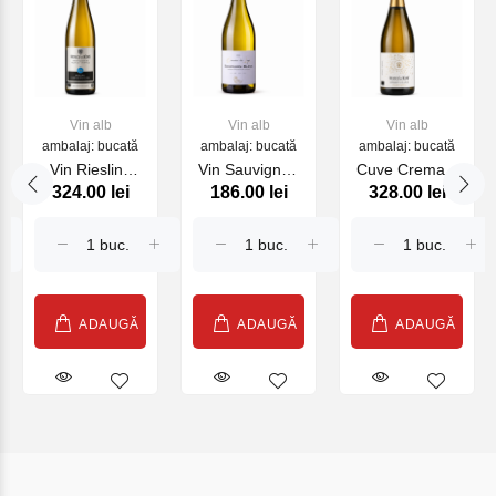
Vin alb
Vin alb
Vin alb
ambalaj: bucată
ambalaj: bucată
ambalaj: bucată
Vin Riesling
Vin Sauvignon
Cuve Cremant
324.00 lei
186.00 lei
328.00 lei
Wunsch et
Blanc Domaine
Dalsace
Mann, alb sec,
des Loges, alb
Chardonnay
750 ml, 2023
sec, 750ml,
Wunsch et
2024
Mann alb, 750
ml
ADAUGĂ
ADAUGĂ
ADAUGĂ