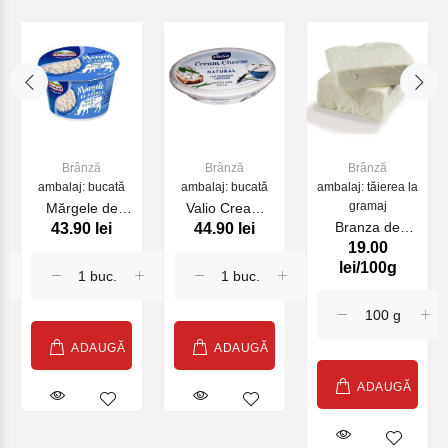
Brânză
Brânză
Brânză
ambalaj: bucată
ambalaj: bucată
ambalaj: tăierea la
gramaj
Mărgele de
Valio Cream
Branza de
43.90 lei
44.90 lei
brînză 4 %
Cheese Natural
19.00
capra kg
180g,
180gr
lei/100g
HOCHLAND
ADAUGĂ
ADAUGĂ
ADAUGĂ