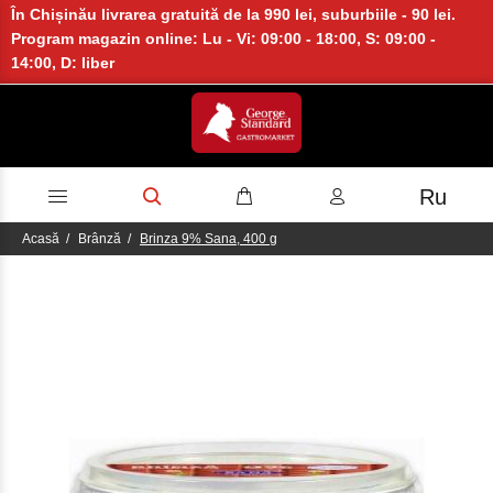
În Chișinău livrarea gratuită de la 990 lei, suburbiile - 90 lei.
Program magazin online: Lu - Vi: 09:00 - 18:00, S: 09:00 -
14:00, D: liber
Ru
Acasă
Brânză
Brinza 9% Sana, 400 g