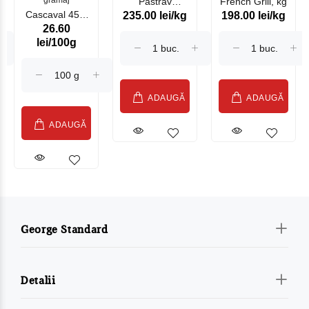
gramaj
Păstrav
French Grill, kg
Cascaval 45%
235.00 lei/kg
198.00 lei/kg
Somonat
26.60
Maasdam
Moldovenesc
lei/100g
Sublime Cow
(075002)
ADAUGĂ
ADAUGĂ
ADAUGĂ
George Standard
Detalii