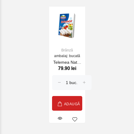
Brânză
ambalaj: bucată
Telemea Natur
79.90 lei
200g,
HOCHLAND
ADAUGĂ