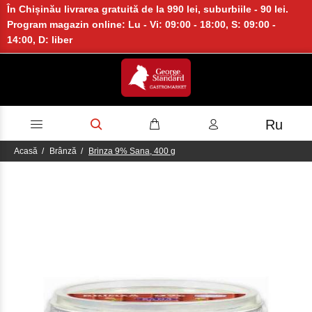
În Chișinău livrarea gratuită de la 990 lei, suburbiile - 90 lei.
Program magazin online: Lu - Vi: 09:00 - 18:00, S: 09:00 -
14:00, D: liber
Ru
Acasă
Brânză
Brinza 9% Sana, 400 g