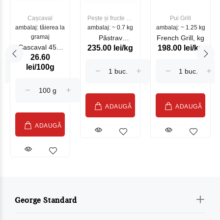
Cașcaval
Pește și fructe de
Pui Grill
ambalaj: tăierea la
ambalaj: ~ 0.7 kg
mare
ambalaj: ~ 1.25 kg
gramaj
Păstrav
French Grill, kg
Cascaval 45%
235.00 lei/kg
198.00 lei/kg
Somonat
26.60
Maasdam
Moldovenesc
lei/100g
Sublime Cow
(075002)
ADAUGĂ
ADAUGĂ
ADAUGĂ
George Standard