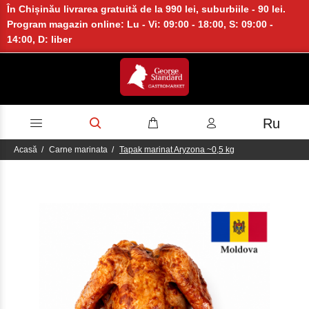
În Chișinău livrarea gratuită de la 990 lei, suburbiile - 90 lei.
Program magazin online: Lu - Vi: 09:00 - 18:00, S: 09:00 -
14:00, D: liber
Ru
Acasă
Carne marinata
Tapak marinat Aryzona ~0,5 kg