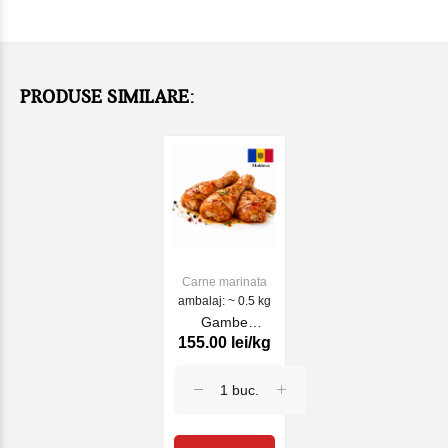
PRODUSE SIMILARE:
Carne marinata
ambalaj: ~ 0.5 kg
Gambe
155.00 lei/kg
marinate in sos
Tandury (kg)