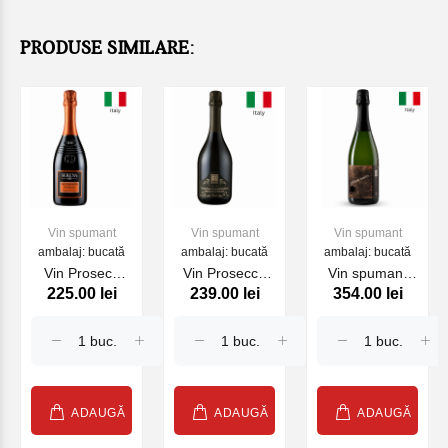
PRODUSE SIMILARE:
Vin spumant
Vin spumant
Vin spumant
ambalaj: bucată
ambalaj: bucată
ambalaj: bucată
Vin Proseco
Vin Prosecco
Vin spumant
225.00 lei
239.00 lei
354.00 lei
Serena
Millesimato Brut
Edmond
Superiore
Cecilia Beretta,
Dantes
DOCG
750 ml
FELLINE , alb,
750 ml
ADAUGĂ
ADAUGĂ
ADAUGĂ