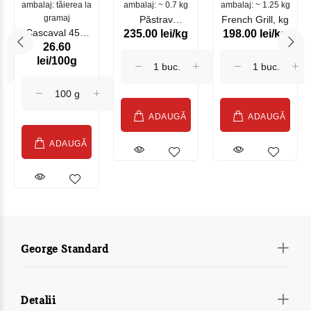
ambalaj: tăierea la
ambalaj: ~ 0.7 kg
mare
ambalaj: ~ 1.25 kg
gramaj
Păstrav
French Grill, kg
Cascaval 45%
235.00 lei/kg
198.00 lei/kg
Somonat
26.60
Maasdam
Moldovenesc
lei/100g
Sublime Cow
(075002)
ADAUGĂ
ADAUGĂ
ADAUGĂ
George Standard
Detalii