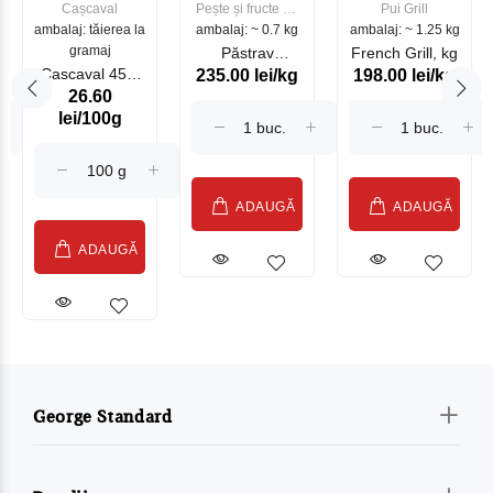
Cașcaval
Pește și fructe de
Pui Grill
ambalaj: tăierea la
ambalaj: ~ 0.7 kg
mare
ambalaj: ~ 1.25 kg
gramaj
Păstrav
French Grill, kg
Cascaval 45%
235.00 lei/kg
198.00 lei/kg
Somonat
26.60
Maasdam
Moldovenesc
lei/100g
Sublime Cow
(075002)
ADAUGĂ
ADAUGĂ
ADAUGĂ
George Standard