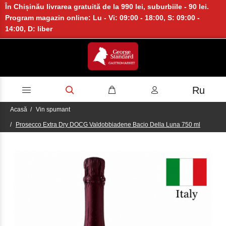
În Chișinău livrarea gratuită de la 990 lei, suburbiile - 90 lei.
Program magazin online: Lu - Vi: 09:00 - 18:00, S: 09:00 -
14:00, D: liber
Ru
Acasă
Vin spumant
Proseсco Extra Dry DOCG Valdobbiadene Bacio Della Luna 750 ml