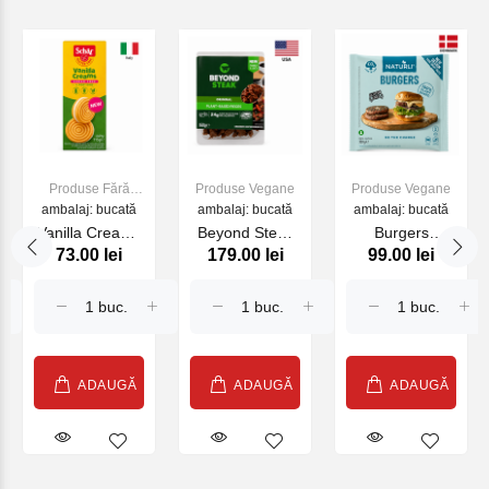
Produse Fără
Produse Vegane
Produse Vegane
ambalaj: bucată
gluten
ambalaj: bucată
ambalaj: bucată
Vanilla Creams
Beyond Steak
Burgers
73.00 lei
179.00 lei
99.00 lei
Sugar/ Gluten
Pieces 160g
NATURLI 320g
Free Dr. Schar ,
115gr.
ADAUGĂ
ADAUGĂ
ADAUGĂ