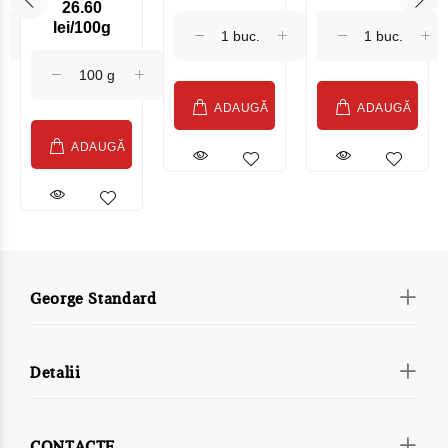
26.60
Maasdam
Moldovenesc
lei/100g
Sublime Cow
(075002)
ADAUGĂ
ADAUGĂ
ADAUGĂ
George Standard
Detalii
CONTACTE