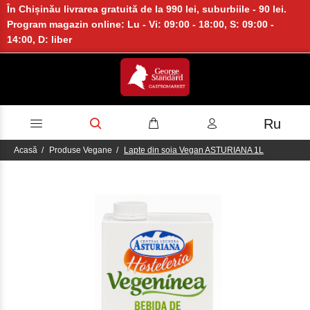
În Chișinău livrarea gratuită de la 990 lei, suburbiile - 90 lei.
Program magazin online: Lu - Vi: 09:00 - 18:00, S: 09:00 -
14:00, D: liber
Ru
Acasă
Produse Vegane
Lapte din soia Vegan ASTURIANA 1L