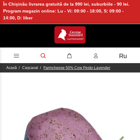
În Chișinău livrarea gratuită de la 990 lei, suburbiile - 90 lei.
Program magazin online: Lu - Vi: 09:00 - 18:00, S: 09:00 -
14:00, D: liber
Ru
Acasă
Cașcaval
Farmcheese 50% Cow Pesto-Lavender