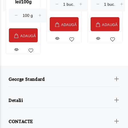
lei/100g
Sublime Cow
(075002)
ADAUGĂ
ADAUGĂ
ADAUGĂ
George Standard
Detalii
CONTACTE