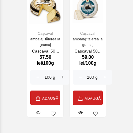
Cașcaval
Cașcaval
ambalaj: tăierea la
ambalaj: tăierea la
gramaj
gramaj
Cascaval 50%
Cascaval 50%
57.50
59.00
Farm Tartufo
Goat Fianco
lei/100g
lei/100g
(070675)
Truffle
ADAUGĂ
ADAUGĂ