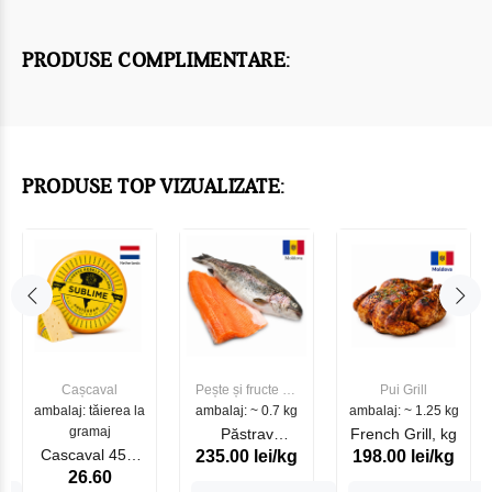
PRODUSE COMPLIMENTARE:
PRODUSE TOP VIZUALIZATE:
Cașcaval
Pește și fructe de
Pui Grill
ambalaj: tăierea la
ambalaj: ~ 0.7 kg
mare
ambalaj: ~ 1.25 kg
gramaj
Păstrav
French Grill, kg
Cascaval 45%
235.00 lei/kg
198.00 lei/kg
Somonat
26.60
Maasdam
Moldovenesc