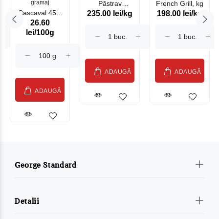
gramaj
Păstrav
French Grill, kg
Cascaval 45%
235.00 lei/kg
198.00 lei/kg
Somonat
26.60
Maasdam
Moldovenesc
lei/100g
Sublime Cow
(075002)
ADAUGĂ
ADAUGĂ
ADAUGĂ
George Standard
Detalii