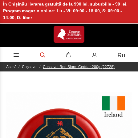
În Chișinău livrarea gratuită de la 990 lei, suburbiile - 90 lei.
Program magazin online: Lu - Vi: 09:00 - 18:00, S: 09:00 -
14:00, D: liber
Ru
Acasă
Cașcaval
Cascaval Red Storm Ceddar 200g (22728)