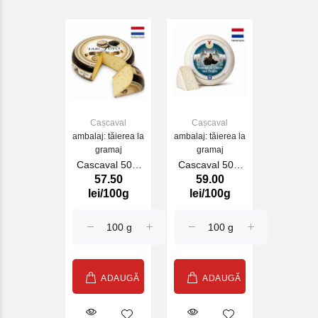
Cașcaval
Cașcaval
ambalaj: tăierea la
ambalaj: tăierea la
gramaj
gramaj
Cascaval 50%
Cascaval 50%
57.50
59.00
Farm Tartufo
Goat Fianco
lei/100g
lei/100g
(070675)
Truffle
ADAUGĂ
ADAUGĂ