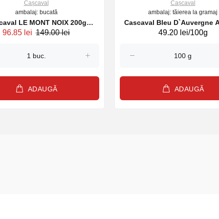
Cașcaval
Cașcaval
ambalaj: bucată
ambalaj: tăierea la gramaj
 MONT NOIX 200g
Cascaval Bleu D`Auvergne 
96.85 lei
149.00 lei
49.20 lei/100g
(22396)
kg (29356)
ADAUGĂ
ADAUGĂ