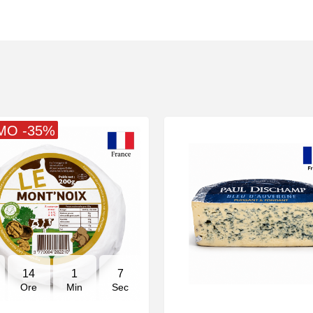
MO -35%
14
1
6
Ore
Min
Sec