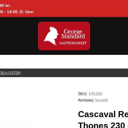
90 lei.
0 - 14:00, D: liber
30 g (23709)
SKU:
145260
Ambalaj:
bucată
Cascaval Re
Thones 230 