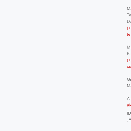
Ma
Te
Do
(+
t
M
Bu
(+
c
Gr
Ma
Ad
al
I
„