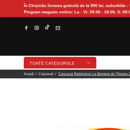
În Chișinău livrarea gratuită de la 990 lei, suburbiile - 
Program magazin online: Lu - Vi: 09:00 - 18:00, S: 09:0
TOATE CATEGORIILE
Acasă
Cașcaval
Cascaval Reblochon La Bergere de Thones 2