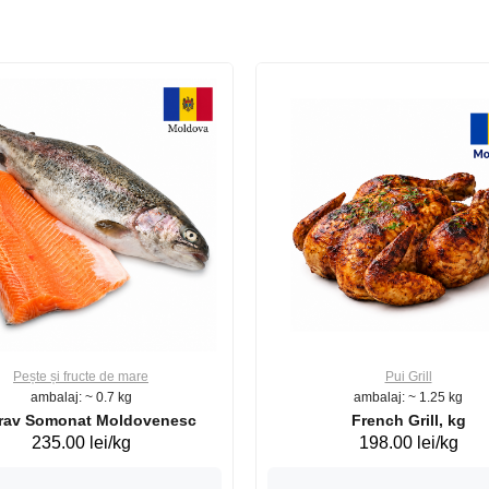
Pește și fructe de mare
Pui Grill
ambalaj: ~ 0.7 kg
ambalaj: ~ 1.25 kg
Păstrav Somonat Moldovenesc
French Grill, kg
235.00 lei/kg
198.00 lei/kg