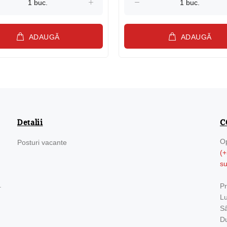
ADAUGĂ
ADAUGĂ
Detalii
C
Op
Posturi vacante
(+
s
.
Pr
Lu
Sâ
Du