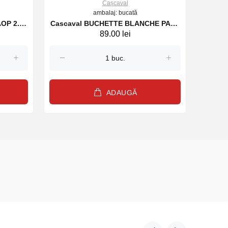
Cașcaval
ambalaj: bucată
AOP 2.5
Cascaval BUCHETTE BLANCHE PAST
Casca
89.00 lei
SOUS COQUE SOIGNON 125 g
(27911)
ADAUGĂ