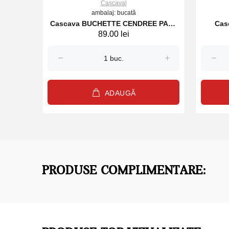
Cașcaval
ambalaj: bucată
NCHA
Cascava BUCHETTE CENDREE PAST
Cascaval LE
89.00 lei
G (27791)
SOUS COQUE SOIGNON 125 g
(27912)
ADAUGĂ
PRODUSE COMPLIMENTARE: