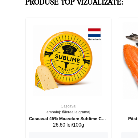
PRODUSE TOP VIZUALIZATE:
Cașcaval
ambalaj: tăierea la gramaj
uperb GS 440g
Cascaval 45% Maasdam Sublime Cow
26.60 lei/100g
(075002)