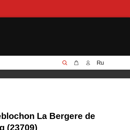
Ru
blochon La Bergere de
g (23709)