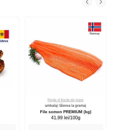
Pește și fructe de mare
ambalaj: tăierea la gramaj
File somon PREMIUM (kg)
41.99 lei/100g