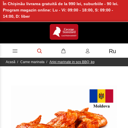
În Chișinău livrarea gratuită de la 990 lei, suburbiile - 90 lei.
Program magazin online: Lu - Vi: 09:00 - 18:00, S: 09:00 -
14:00, D: liber
Ru
Acasă
Carne marinata
Aripi marinate in sos BBQ ,kg