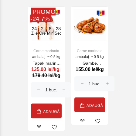
PROMO
-24.7%
24
2
8
28
Zile
Ore
Min
Sec
Carne marinata
Carne marinata
ambalaj: ~ 0.5 kg
ambalaj: ~ 0.5 kg
Tapak marinat
Gambe
135.00 lei/kg
155.00 lei/kg
Aryzona ~0,5
marinate in sos
179.40 lei/kg
kg
Tandury (kg)
ADAUGĂ
ADAUGĂ