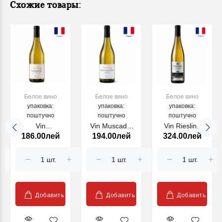
Схожие товары:
Белое вино
Белое вино
Белое вино
упаковка:
упаковка:
упаковка:
поштучно
поштучно
поштучно
Vin
Vin Muscadet
Vin Riesling
186.00лей
194.00лей
324.00лей
Chardonnay
Sevre et Maine,
Wunsch et
Domaine des
Domaine des
Mann, alb sec,
Loges, alb sec,
Loges, alb sec,
750 ml, 2023
750ml, 2024
750ml, 2024
Добавить
Добавить
Добавить