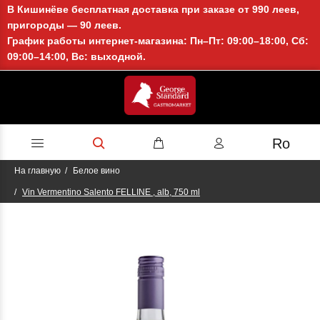
В Кишинёве бесплатная доставка при заказе от 990 леев,
пригороды — 90 леев.
График работы интернет-магазина: Пн–Пт: 09:00–18:00, Сб:
09:00–14:00, Вс: выходной.
Ro
На главную
Белое вино
Vin Vermentino Salento FELLINE , alb, 750 ml