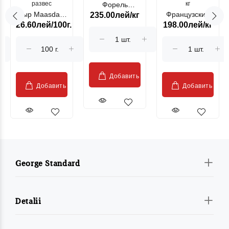
развес
кг
Форель
Сыр Maasdam
Французский
235.00лей/кг
лососевая
26.60лей/100г.
198.00лей/кг
Sublime Cow
гриль, кг
"Păstrăv
Moldovenesc"
Добавить
Добавить
Добавить
George Standard
Detalii