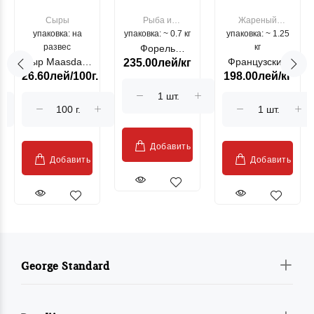
Сыры
Рыба и
Жареный
упаковка: на
упаковка: ~ 0.7 кг
морепродукты
упаковка: ~ 1.25
цыпленок
развес
кг
Форель
Сыр Maasdam
Французский
235.00лей/кг
лососевая
26.60лей/100г.
198.00лей/кг
Sublime Cow
гриль, кг
"Păstrăv
Moldovenesc"
Добавить
Добавить
Добавить
George Standard