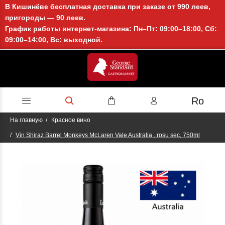
В Кишинёве бесплатная доставка при заказе от 990 леев,
пригороды — 90 леев.
График работы интернет-магазина: Пн–Пт: 09:00–18:00, Сб:
09:00–14:00, Вс: выходной.
Ro
На главную
Красное вино
Vin Shiraz Barrel Monkeys McLaren Vale Australia , rosu sec, 750ml