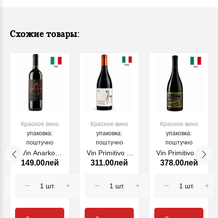
Схожие товары:
Красное вино
Красное вино
Красное вино
упаковка:
упаковка:
упаковка:
поштучно
поштучно
поштучно
Vin Anarkos
Vin Primitivo di
Vin Primitivo di
149.00лей
311.00лей
378.00лей
Puglia Rosso
Manduria
Manduria
FELLINE,
Giravolta
Zinfandel
rosu,750 ml
FELLINE, rosu
FELLINE, rosu
sec, 750 ml
demisec, 750
ml