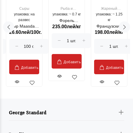
Сыры
Рыба и
Жареный
упаковка: на
упаковка: ~ 0.7 кг
морепродукты
упаковка: ~ 1.25
цыпленок
развес
кг
Форель
Сыр Maasdam
Французский
235.00лей/кг
лососевая
26.60лей/100г.
198.00лей/кг
Sublime Cow
гриль, кг
"Păstrăv
Moldovenesc"
Добавить
Добавить
Добавить
George Standard