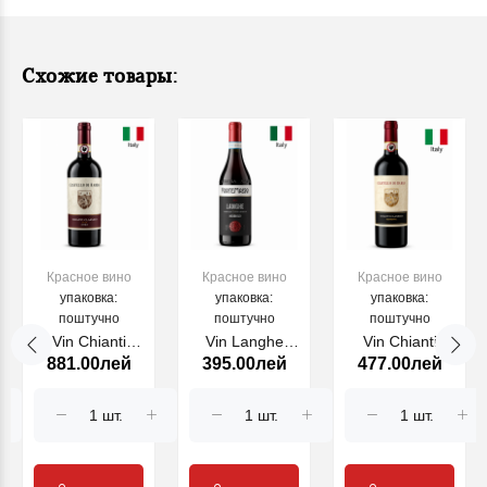
Схожие товары:
Красное вино
Красное вино
Красное вино
упаковка:
упаковка:
упаковка:
поштучно
поштучно
поштучно
Vin Chianti
Vin Langhe
Vin Chianti
881.00лей
395.00лей
477.00лей
Classico
Nebbiolo Forte
Classico
Castello di
Maso 2023,
Riserva
Radda 2022,
750ml
Castello di
1500ml
Radda 2020,
750ml