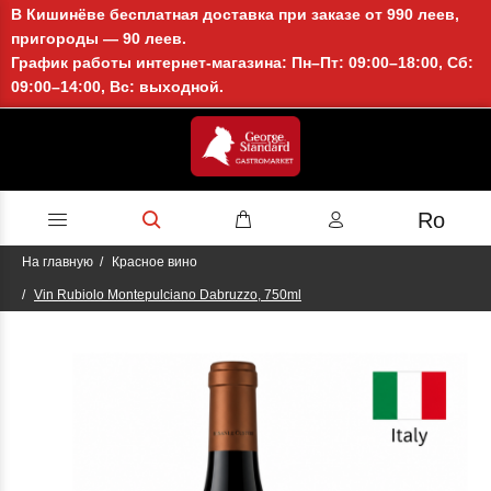
В Кишинёве бесплатная доставка при заказе от 990 леев,
пригороды — 90 леев.
График работы интернет-магазина: Пн–Пт: 09:00–18:00, Сб:
09:00–14:00, Вс: выходной.
Ro
На главную
Красное вино
Vin Rubiolo Montepulciano Dabruzzo, 750ml