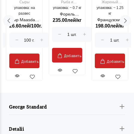
Сыры
Рыба и
Жареный
упаковка: на
упаковка: ~ 0.7 кг
морепродукты
упаковка: ~ 1.25
цыпленок
развес
кг
Форель
Сыр Maasdam
Французский
235.00лей/кг
лососевая
26.60лей/100г.
198.00лей/кг
Sublime Cow
гриль, кг
"Păstrăv
Moldovenesc"
Добавить
Добавить
Добавить
George Standard
Detalii