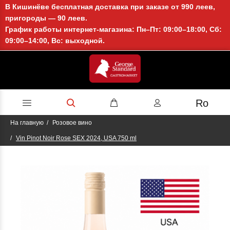
В Кишинёве бесплатная доставка при заказе от 990 леев,
пригороды — 90 леев.
График работы интернет-магазина: Пн–Пт: 09:00–18:00, Сб:
09:00–14:00, Вс: выходной.
Ro
На главную
Розовое вино
Vin Pinot Noir Rose SEX 2024, USA 750 ml