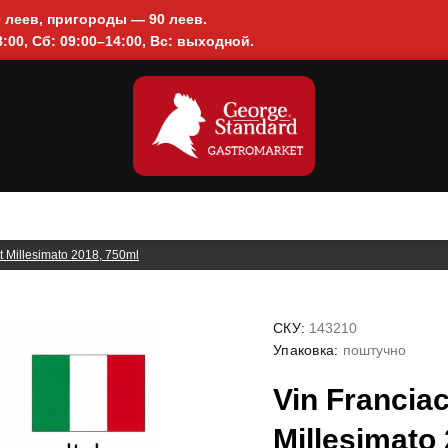
0 леев, пригороды — 90 леев.
:00, Сб: 09:00–14:00, Вс: выходной.
t Millesimato 2018, 750ml
СКУ:
143210
Упаковка:
поштучно
Vin Franciac
Millesimato