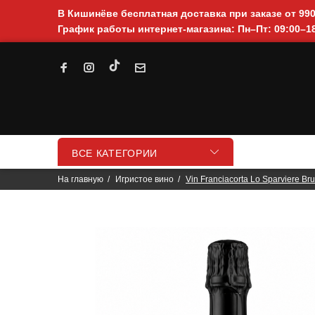
В Кишинёве бесплатная доставка при заказе от 99
График работы интернет-магазина: Пн–Пт: 09:00–18
ВСЕ КАТЕГОРИИ
На главную
Игристое вино
Vin Franciacorta Lo Sparviere Bru