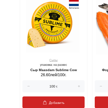
Сыры
упаковка: на развес
ерб GS,440 г.
Сыр Maasdam Sublime Cow
Фор
26.60лей/100г.
Добавить