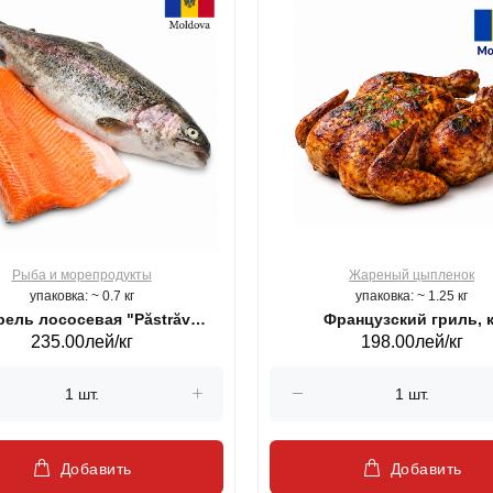
Рыба и морепродукты
Жареный цыпленок
упаковка: ~ 0.7 кг
упаковка: ~ 1.25 кг
ель лососевая "Păstrăv
Французский гриль, к
235.00лей/кг
198.00лей/кг
Moldovenesc"
Добавить
Добавить