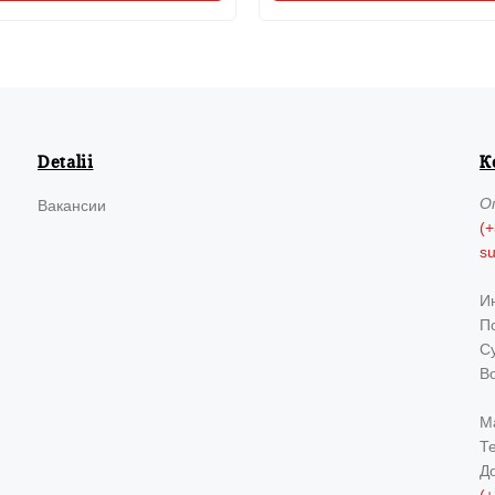
Detalii
К
О
Вакансии
(+
s
И
По
Су
В
М
Т
Д