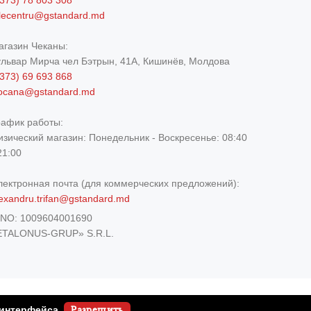
373) 78 803 308
elecentru@gstandard.md
агазин Чеканы:
ульвар Мирча чел Бэтрын, 41A, Кишинёв, Молдова
373) 69 693 868
iocana@gstandard.md
рафик работы:
изический магазин:
Понедельник - Воскресенье: 08:40
21:00
лектронная почта (для коммерческих предложений):
exandru.trifan@gstandard.md
DNO:
1009604001690
ETALONUS-GRUP» S.R.L.
 интерфейса.
Разрешить