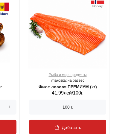
Рыба и морепродукты
О
упаковка: на развес
г
Филе лосося ПРЕМИУМ (кг)
41.99лей/100г.
Добавить