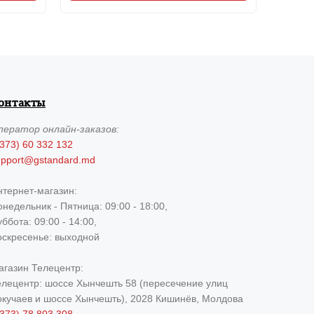
онтакты
ператор
онлайн-заказов:
373) 60 332 132
upport@gstandard.md
нтернет-магазин:
недельник - Пятница: 09:00 - 18:00,
ббота: 09:00 - 14:00,
оскресенье: выходной
агазин Телецентр:
елецентр: шоссе Хынчешть 58 (пересечение улиц
окучаев и шоссе Хынчешть), 2028 Кишинёв, Молдова