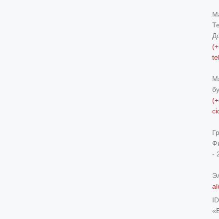
М
Т
Д
(+
t
М
б
(+
c
Г
Ф
- 
Э
al
I
«