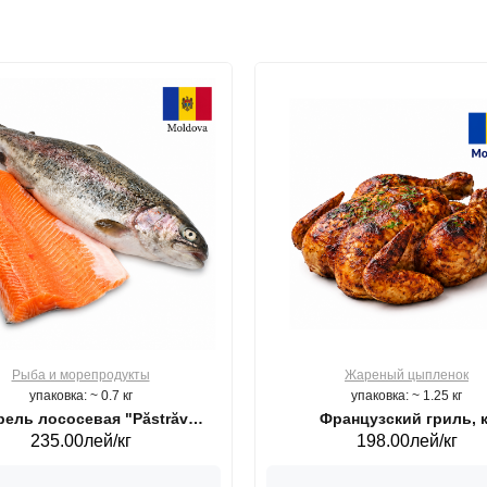
Рыба и морепродукты
Жареный цыпленок
упаковка: ~ 0.7 кг
упаковка: ~ 1.25 кг
ель лососевая "Păstrăv
Французский гриль, к
235.00лей/кг
198.00лей/кг
Moldovenesc"