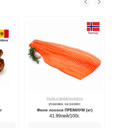
Рыба и морепродукты
О
упаковка: на развес
г
Филе лосося ПРЕМИУМ (кг)
41.99лей/100г.