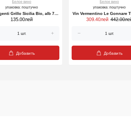
Белое вино
Белое вино
упаковка: поштучно
упаковка: поштучно
enti Grillo Sicilia Bio, alb 750
Vin Vermentino Le Gonnare 
135.00лей
309.40лей
442.00ле
ml
alb 750ml
Добавить
Добавить