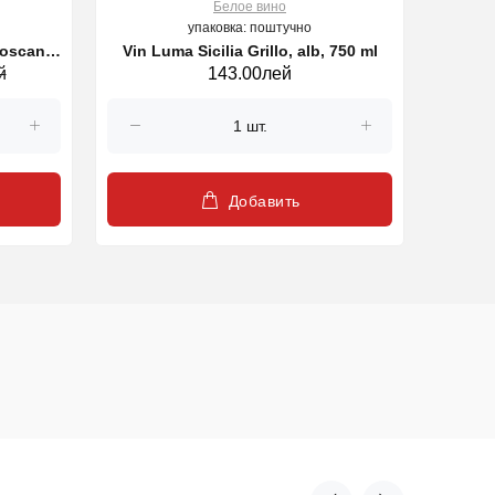
Белое вино
упаковка: поштучно
Toscana,
Vin Luma Sicilia Grillo, alb, 750 ml
Vin LA
й
143.00лей
Добавить