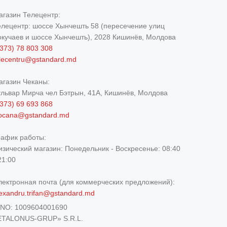
агазин Телецентр:
елецентр: шоссе Хынчешть 58 (пересечение улиц
окучаев и шоссе Хынчешть), 2028 Кишинёв, Молдова
373) 78 803 308
elecentru@gstandard.md
агазин Чеканы:
ульвар Мирча чел Бэтрын, 41A, Кишинёв, Молдова
373) 69 693 868
iocana@gstandard.md
рафик работы:
изический магазин:
Понедельник - Воскресенье: 08:40
21:00
лектронная почта (для коммерческих предложений):
exandru.trifan@gstandard.md
DNO:
1009604001690
ETALONUS-GRUP» S.R.L.