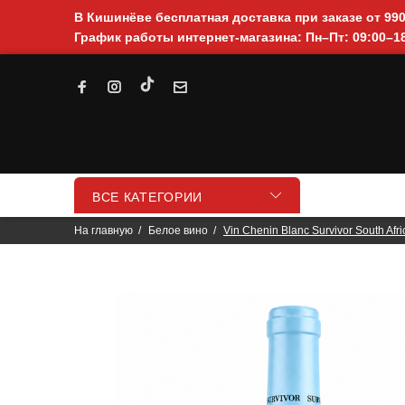
В Кишинёве бесплатная доставка при заказе от 99
График работы интернет-магазина: Пн–Пт: 09:00–18
ВСЕ КАТЕГОРИИ
На главную
Белое вино
Vin Chenin Blanc Survivor South Afri