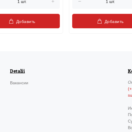
Добавить
Добавить
Detalii
К
О
Вакансии
(+
s
И
По
Су
В