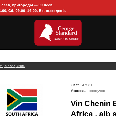
0 леев, пригороды — 90 леев.
:00, Сб: 09:00–14:00, Вс: выходной.
ca , alb sec, 750ml
СКУ:
147581
Упаковка:
поштучно
Vin Chenin 
Africa , alb