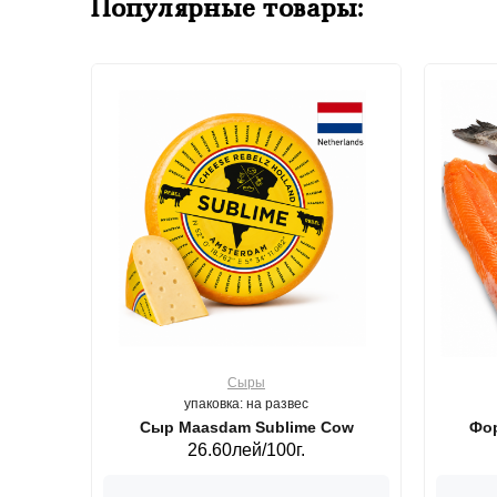
Популярные товары:
Сыры
упаковка: на развес
ерб GS,440 г.
Сыр Maasdam Sublime Cow
Фор
26.60лей/100г.