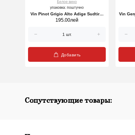
Белое вино
упаковка: поштучно
and Cru
Vin Pinot Grigio Alto Adige Sudtirol
Vin Gerg
195.00лей
n 2023
DOC, alb 750 ml
Добавить
Сопутствующие товары: