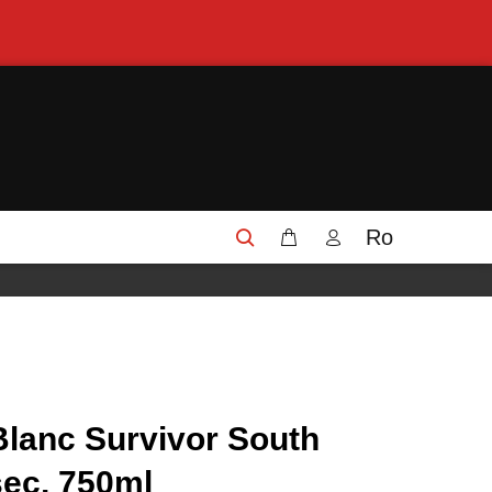
Ro
Blanc Survivor South
 sec, 750ml