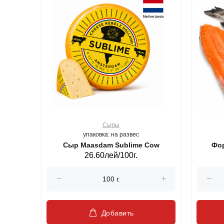
Сыры
упаковка: на развес
ерб GS,440 г.
Сыр Maasdam Sublime Cow
Фор
26.60лей/100г.
Добавить