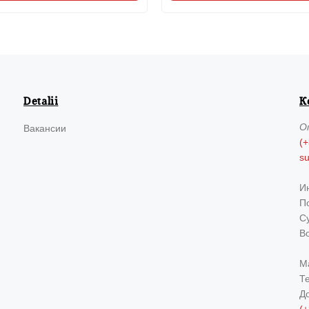
Detalii
К
О
Вакансии
(+
s
И
По
Су
В
М
Т
Д