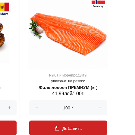
Рыба и морепродукты
О
упаковка: на развес
г
Филе лосося ПРЕМИУМ (кг)
41.99лей/100г.
Добавить