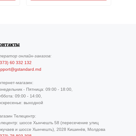
онтакты
ператор
онлайн-заказов:
373) 60 332 132
upport@gstandard.md
нтернет-магазин:
недельник - Пятница: 09:00 - 18:00,
ббота: 09:00 - 14:00,
оскресенье: выходной
агазин Телецентр:
елецентр: шоссе Хынчешть 58 (пересечение улиц
окучаев и шоссе Хынчешть), 2028 Кишинёв, Молдова