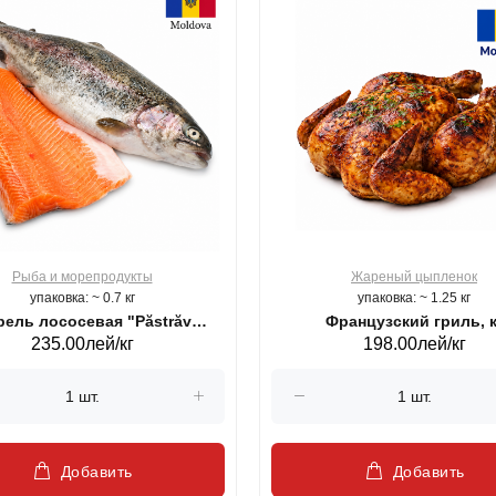
Рыба и морепродукты
Жареный цыпленок
упаковка: ~ 0.7 кг
упаковка: ~ 1.25 кг
ель лососевая "Păstrăv
Французский гриль, к
235.00лей/кг
198.00лей/кг
Moldovenesc"
Добавить
Добавить