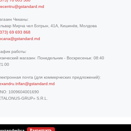
373) 78 803 308
elecentru@gstandard.md
агазин Чеканы:
ульвар Мирча чел Бэтрын, 41A, Кишинёв, Молдова
373) 69 693 868
iocana@gstandard.md
рафик работы:
изический магазин:
Понедельник - Воскресенье: 08:40
21:00
лектронная почта (для коммерческих предложений):
exandru.trifan@gstandard.md
DNO:
1009604001690
ETALONUS-GRUP» S.R.L.
 интерфейса.
Разрешить