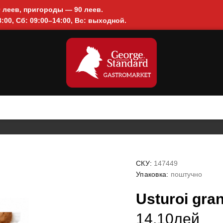
0 леев, пригороды — 90 леев.
:00, Сб: 09:00–14:00, Вс: выходной.
СКУ:
147449
Упаковка:
поштучно
Usturoi gra
14.10лей