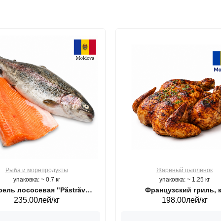
Рыба и морепродукты
Жареный цыпленок
упаковка: ~ 0.7 кг
упаковка: ~ 1.25 кг
ель лососевая "Păstrăv
Французский гриль, к
235.00лей/кг
198.00лей/кг
Moldovenesc"