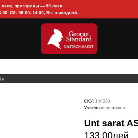
0 леев, пригороды — 90 леев.
:00, Сб: 09:00–14:00, Вс: выходной.
0 g
СКУ:
144538
Упаковка:
поштучно
Unt sarat 
133.00лей