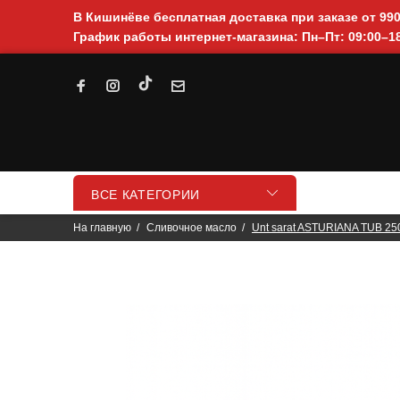
В Кишинёве бесплатная доставка при заказе от 99
График работы интернет-магазина: Пн–Пт: 09:00–18
ВСЕ КАТЕГОРИИ
На главную
Cливочное масло
Unt sarat ASTURIANA TUB 25