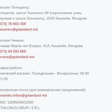
агазин Телецентр:
елецентр: шоссе Хынчешть 58 (пересечение улиц
окучаев и шоссе Хынчешть), 2028 Кишинёв, Молдова
373) 78 803 308
elecentru@gstandard.md
агазин Чеканы:
ульвар Мирча чел Бэтрын, 41A, Кишинёв, Молдова
373) 69 693 868
iocana@gstandard.md
рафик работы:
изический магазин:
Понедельник - Воскресенье: 08:40
21:00
лектронная почта (для коммерческих предложений):
exandru.trifan@gstandard.md
DNO:
1009604001690
ETALONUS-GRUP» S.R.L.