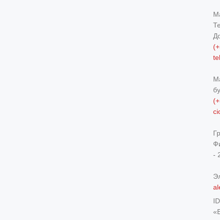
М
Т
Д
(+
t
М
б
(+
c
Г
Ф
- 
Э
al
I
«