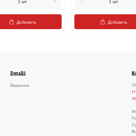
Добавить
Добавить
Detalii
К
О
Вакансии
(+
s
И
По
Су
В