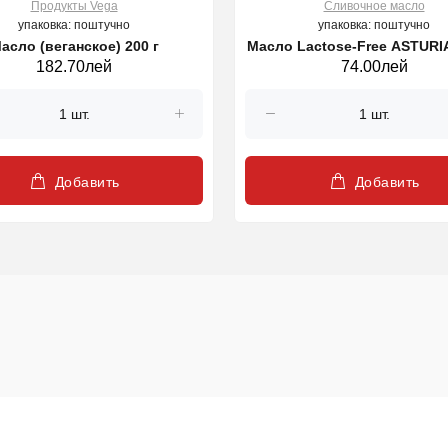
Продукты Vega
Cливочное масло
упаковка: поштучно
упаковка: поштучно
асло (веганское) 200 г
Масло Lactose-Free ASTURI
182.70лей
74.00лей
г
Добавить
Добавить