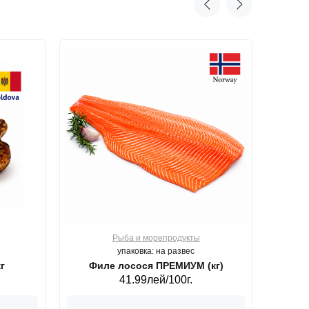
Рыба и морепродукты
О
упаковка: на развес
г
Филе лосося ПРЕМИУМ (кг)
41.99лей/100г.