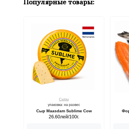
Популярные товары:
Сыры
упаковка: на развес
ерб GS,440 г.
Сыр Maasdam Sublime Cow
Фор
26.60лей/100г.