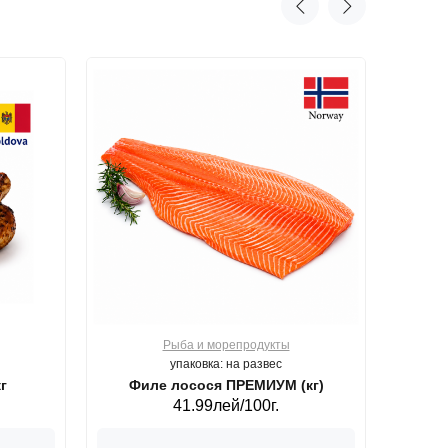
Рыба и морепродукты
О
упаковка: на развес
г
Филе лосося ПРЕМИУМ (кг)
41.99лей/100г.