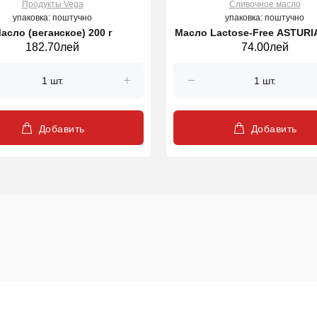
Продукты Vega
Cливочное масло
упаковка: поштучно
упаковка: поштучно
асло (веганское) 200 г
Масло Lactose-Free ASTURI
182.70лей
74.00лей
г
Добавить
Добавить