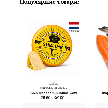
Популярные товары:
Сыры
упаковка: на развес
ерб GS,440 г.
Сыр Maasdam Sublime Cow
Фор
26.60лей/100г.