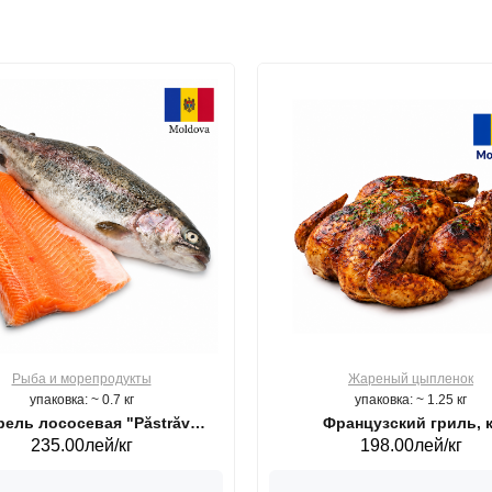
Рыба и морепродукты
Жареный цыпленок
упаковка: ~ 0.7 кг
упаковка: ~ 1.25 кг
ель лососевая "Păstrăv
Французский гриль, к
235.00лей/кг
198.00лей/кг
Moldovenesc"