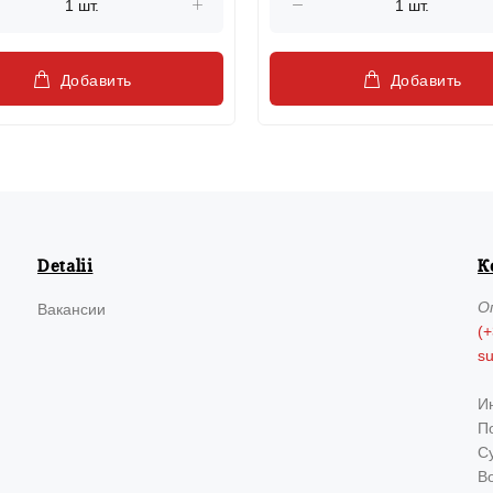
Добавить
Добавить
Detalii
К
О
Вакансии
(+
s
И
По
Су
В