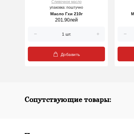
Cливочное масло
упаковка: поштучно
 g
Масло Гхи 210г
М
201.90лей
Добавить
Сопутствующие товары: