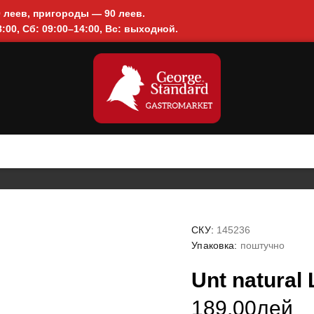
0 леев, пригороды — 90 леев.
:00, Сб: 09:00–14:00, Вс: выходной.
СКУ:
145236
Упаковка:
поштучно
Unt natural 
189.00лей