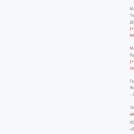
М
Т
Д
(+
t
М
б
(+
c
Г
Ф
- 
Э
al
I
«