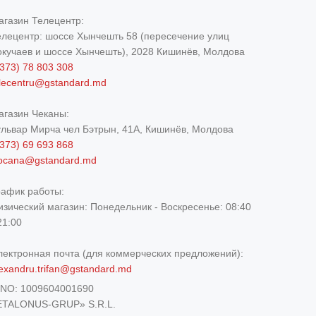
агазин Телецентр:
елецентр: шоссе Хынчешть 58 (пересечение улиц
окучаев и шоссе Хынчешть), 2028 Кишинёв, Молдова
373) 78 803 308
elecentru@gstandard.md
агазин Чеканы:
ульвар Мирча чел Бэтрын, 41A, Кишинёв, Молдова
373) 69 693 868
iocana@gstandard.md
рафик работы:
изический магазин:
Понедельник - Воскресенье: 08:40
21:00
лектронная почта (для коммерческих предложений):
exandru.trifan@gstandard.md
DNO:
1009604001690
ETALONUS-GRUP» S.R.L.