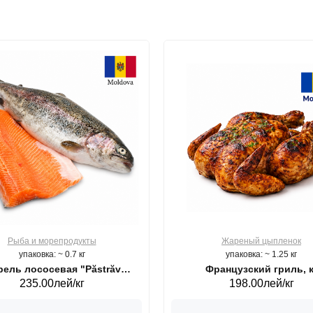
Рыба и морепродукты
Жареный цыпленок
упаковка: ~ 0.7 кг
упаковка: ~ 1.25 кг
ель лососевая "Păstrăv
Французский гриль, к
235.00лей/кг
198.00лей/кг
Moldovenesc"