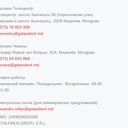
агазин Телецентр:
елецентр: шоссе Хынчешть 58 (пересечение улиц
окучаев и шоссе Хынчешть), 2028 Кишинёв, Молдова
373) 78 803 308
elecentru@gstandard.md
агазин Чеканы:
ульвар Мирча чел Бэтрын, 41A, Кишинёв, Молдова
373) 69 693 868
iocana@gstandard.md
рафик работы:
изический магазин:
Понедельник - Воскресенье: 08:40
21:00
лектронная почта (для коммерческих предложений):
exandru.trifan@gstandard.md
DNO:
1009604001690
ETALONUS-GRUP» S.R.L.