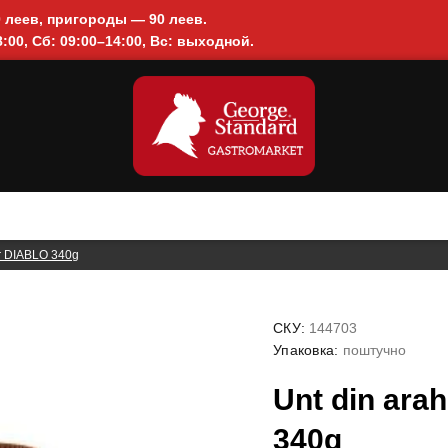
0 леев, пригороды — 90 леев.
:00, Сб: 09:00–14:00, Вс: выходной.
ar DIABLO 340g
СКУ:
144703
Упаковка:
поштучно
Unt din ara
340g