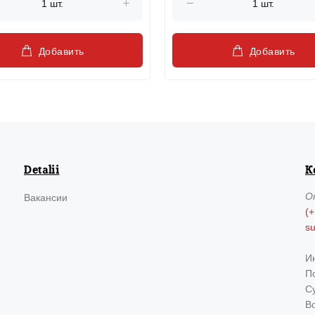
Добавить
Добавить
Detalii
К
О
Вакансии
(+
s
И
По
Су
В