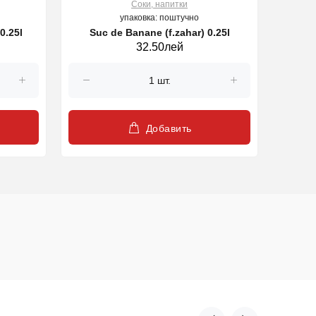
Соки, напитки
упаковка: поштучно
0.25l
Suc de Banane (f.zahar) 0.25l
Su
32.50лей
Добавить