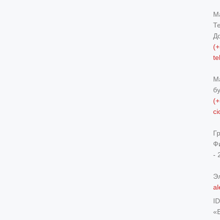
М
Т
Д
(+
t
М
б
(+
c
Г
Ф
- 
Э
al
I
«