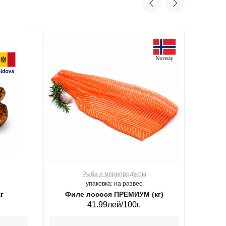
Рыба и морепродукты
О
упаковка: на развес
г
Филе лосося ПРЕМИУМ (кг)
41.99лей/100г.