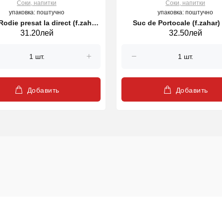
Соки, напитки
Соки, напитки
упаковка: поштучно
упаковка: поштучно
odie presat la direct (f.zahar)
Suc de Portocale (f.zahar) 
31.20лей
32.50лей
0.25l
Добавить
Добавить