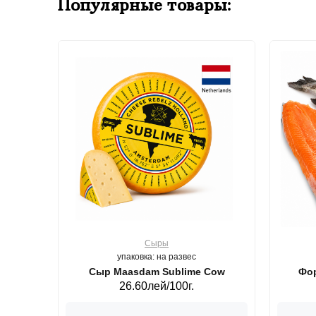
Популярные товары:
Сыры
упаковка: на развес
ерб GS,440 г.
Сыр Maasdam Sublime Cow
Фор
26.60лей/100г.