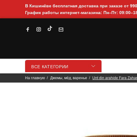
В Кишинёве бесплатная доставка при заказе от 99
График работы интернет-магазина: Пн–Пт: 09:00–18
ВСЕ КАТЕГОРИИ
На главную
Джемы, мёд, варенье
Unt din arahide Fara Zah