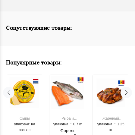
Сопутствующие товары:
Популярные товары:
Сыры
Рыба и
Жареный
упаковка: на
упаковка: ~ 0.7 кг
морепродукты
упаковка: ~ 1.25
цыпленок
развес
кг
Форель