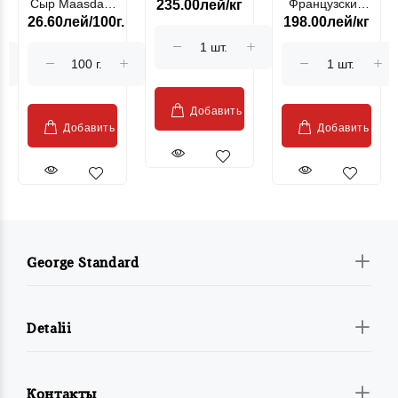
Сыр Maasdam
Французский
235.00лей/кг
лососевая
26.60лей/100г.
198.00лей/кг
Sublime Cow
гриль, кг
"Păstrăv
Moldovenesc"
Добавить
Добавить
Добавить
George Standard
Detalii
Контакты